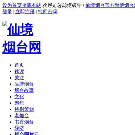
设为首页
收藏本站
欢迎走进仙境烟台！
仙境烟台官方微博
烟台
登录
|
立即注册
|
找回密码
首页
速读
关注
品牌烟台
烟台故事
文化
聚焦
特别策划
老烟台
书香烟台
经济
烟台图片云