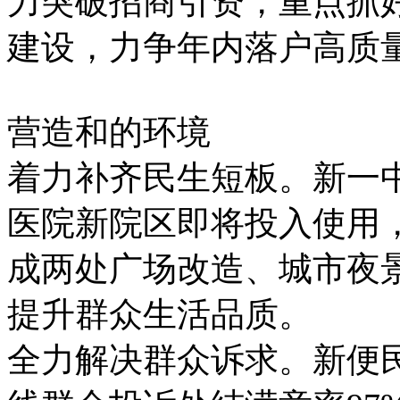
力突破招商引资，重点抓
建设，力争年内落户高质量
营造和的环境
着力补齐民生短板。新一
医院新院区即将投入使用
成两处广场改造、城市夜景
提升群众生活品质。
全力解决群众诉求。新便民