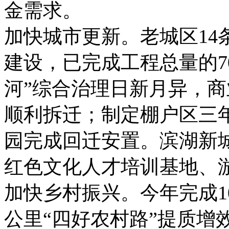
金需求。
加快城市更新。老城区14
建设，已完成工程总量的7
河”综合治理日新月异，商
顺利拆迁；制定棚户区三
园完成回迁安置。滨湖新城
红色文化人才培训基地、
加快乡村振兴。今年完成10
公里“四好农村路”提质增效