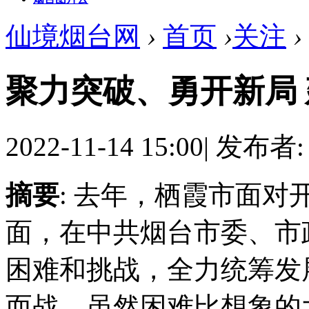
仙境烟台网
›
首页
›
关注
›
聚力突破、勇开新局
2022-11-14 15:00
|
发布者
摘要
: 去年，栖霞市面
面，在中共烟台市委、市
困难和挑战，全力统筹发
而战，虽然困难比想象的