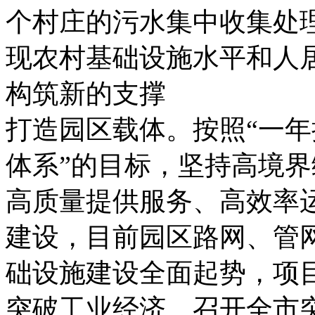
个村庄的污水集中收集处理
现农村基础设施水平和人
构筑新的支撑
打造园区载体。按照“一
体系”的目标，坚持高境
高质量提供服务、高效率
建设，目前园区路网、管
础设施建设全面起势，项
突破工业经济。召开全市