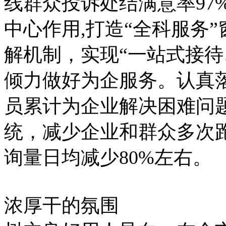
线群众投诉处结满意率97
中心作用,打造“全科服务
解机制，实现“一站式接待
倾力做好为企服务。认真
员累计为企业解决困难问题
统，减少企业和群众多次跑
询量日均减少80%左右。
浓厚干的氛围