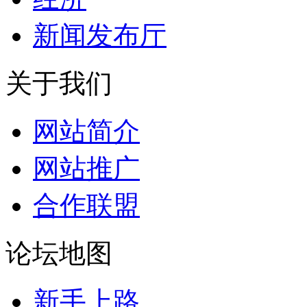
新闻发布厅
关于我们
网站简介
网站推广
合作联盟
论坛地图
新手上路