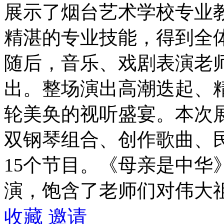
展示了烟台艺术学校专业
精湛的专业技能，得到全
随后，音乐、戏剧表演老
出。整场演出高潮迭起、
轮美奂的视听盛宴。本次
双钢琴组合、创作歌曲、
15个节目。《母亲是中华
演，饱含了老师们对伟大
收藏
邀请