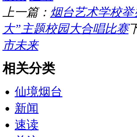
上一篇：
烟台艺术学校举
大”主题校园大合唱比赛
市未来
相关分类
仙境烟台
新闻
速读