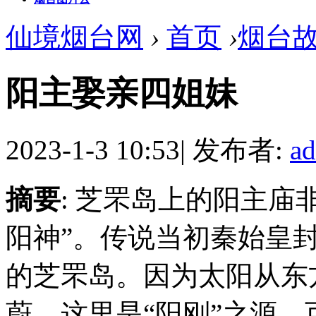
仙境烟台网
›
首页
›
烟台
阳主娶亲四姐妹
2023-1-3 10:53
|
发布者:
a
摘要
: 芝罘岛上的阳主庙
阳神”。传说当初秦始皇封
的芝罘岛。因为太阳从东
蔚，这里是“阳刚”之源。