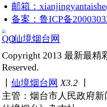
邮箱：xianjingyantaish
备案：鲁ICP备2000303
|
仙境烟台网
Copyright 2013 最新最
Reserved.
丨
仙境烟台网
X3.2
丨
主管：烟台市人民政府新