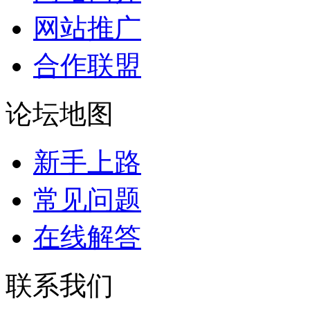
网站推广
合作联盟
论坛地图
新手上路
常见问题
在线解答
联系我们