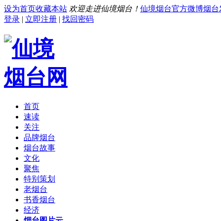
设为首页
收藏本站
欢迎走进仙境烟台！
仙境烟台官方微博
烟台
登录
|
立即注册
|
找回密码
首页
速读
关注
品牌烟台
烟台故事
文化
聚焦
特别策划
老烟台
书香烟台
经济
烟台图片云