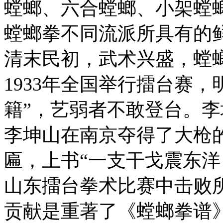
螳螂、六合螳螂、小架螳
螳螂拳不同流派所具有的
清末民初，武术兴盛，螳
1933年全国举行擂台赛
籍”，艺弱者不敢登台。
李坤山在南京夺得了大枪
匾，上书“一支干戈震东洋
山东擂台拳术比赛中击败
贡献是重著了《螳螂拳谱