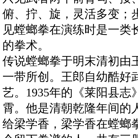
俯、拧、旋，灵活多变；
见螳螂拳在演练时是一类
的拳术。
传说螳螂拳于明末清初由
一带所创。王郎自幼酷好
艺。1935年的《莱阳县
霄。他是清朝乾隆年间的
给梁学香，梁学香在螳螂