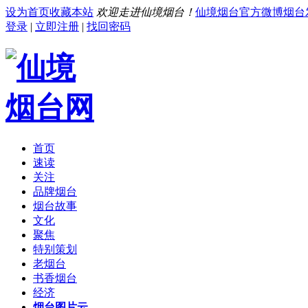
设为首页
收藏本站
欢迎走进仙境烟台！
仙境烟台官方微博
烟台
登录
|
立即注册
|
找回密码
首页
速读
关注
品牌烟台
烟台故事
文化
聚焦
特别策划
老烟台
书香烟台
经济
烟台图片云