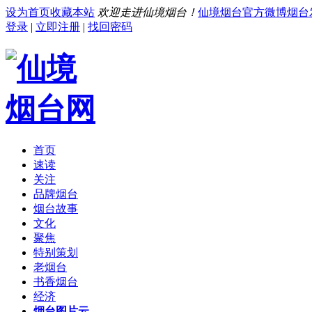
设为首页
收藏本站
欢迎走进仙境烟台！
仙境烟台官方微博
烟台
登录
|
立即注册
|
找回密码
首页
速读
关注
品牌烟台
烟台故事
文化
聚焦
特别策划
老烟台
书香烟台
经济
烟台图片云