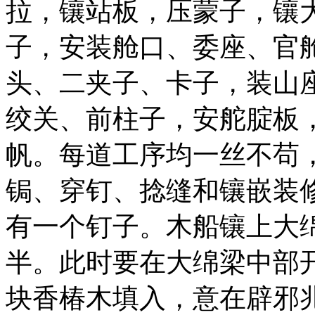
拉，镶站板，压蒙子，镶
子，安装舱口、委座、官
头、二夹子、卡子，装山
绞关、前柱子，安舵腚板
帆。每道工序均一丝不苟
锔、穿钉、捻缝和镶嵌装
有一个钉子。木船镶上大
半。此时要在大绵梁中部
块香椿木填入，意在辟邪