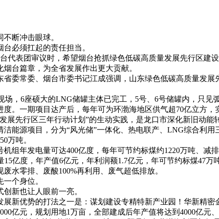
词不断冲击眼球。
烟台必须扛起的责任担当。
烟台代表团审议时，希望烟台抢抓绿色低碳高质量发展先行区建
化烟台篇章，为全省发展作出更大贡献。
山东省委常委、烟台市委书记江成强调，山东绿色低碳高质量发展
设现场，6座硕大的LNG储罐主体已完工，5号、6号储罐内，只
。一期项目达产后，每年可为环渤海地区供气超70亿立方，实现
量发展先行区三年行动计划”的生动实践，是龙口市深化新旧动能
个清洁能源项目，分为“风光储”一体化、热电联产、LNG综合
50万吨。
组年发电量可达400亿度，每年可节约标煤约1220万吨、减排
15亿度，年产值6亿元，年利润额1.7亿元，年可节约标煤47
废水零排、废酸100%再利用、废气超低排放。
先一个身位。
式创新也让人眼前一亮。
发展新优势的打法之一是：谋划建设专精特新产业园！华新精密
0亿元，规划用地1万亩，全部建成后年产值将达到4000亿元、