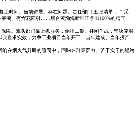
复工时间、当前进展、存在问题、责任部门‘五张清单’。”“采
备轰鸣、有焊花四射……烟台黄渤海新区正拿出100%的精气
位保障。牵头部门靠上抓服务，倒排工期、挂图作战，坚决克服
以实查求实效，力争工业项目当年开工、当年建成、当年投产，
回响在烟火气升腾的喧闹中，回响在群策群力、苦干实干的铿锵