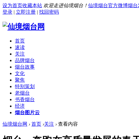
设为首页
收藏本站
欢迎走进仙境烟台！
仙境烟台官方微博
烟台
登录
|
立即注册
|
找回密码
首页
速读
关注
品牌烟台
烟台故事
文化
聚焦
特别策划
老烟台
书香烟台
经济
烟台图片云
仙境烟台网
›
首页
›
关注
›
查看内容