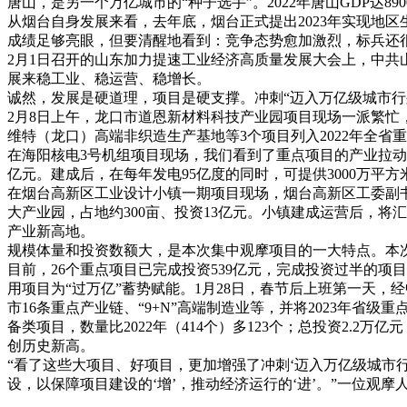
唐山，是另一个万亿城市的“种子选手”。2022年唐山GDP达8
从烟台自身发展来看，去年底，烟台正式提出2023年实现地区生产
成绩足够亮眼，但要清醒地看到：竞争态势愈加激烈，标兵还
2月1日召开的山东加力提速工业经济高质量发展大会上，中共
展来稳工业、稳运营、稳增长。
诚然，发展是硬道理，项目是硬支撑。冲刺“迈入万亿级城市行
2月8日上午，龙口市道恩新材料科技产业园项目现场一派繁忙，
维特（龙口）高端非织造生产基地等3个项目列入2022年全省
在海阳核电3号机组项目现场，我们看到了重点项目的产业拉动力
亿元。建成后，在每年发电95亿度的同时，可提供3000万
在烟台高新区工业设计小镇一期项目现场，烟台高新区工委副
大产业园，占地约300亩、投资13亿元。小镇建成运营后，
产业新高地。
规模体量和投资数额大，是本次集中观摩项目的一大特点。本次观
目前，26个重点项目已完成投资539亿元，完成投资过半的项目
用项目为“过万亿”蓄势赋能。1月28日，春节后上班第一天，
市16条重点产业链、“9+N”高端制造业等，并将2023年省
备类项目，数量比2022年（414个）多123个；总投资2.2万亿元，
创历史新高。
“看了这些大项目、好项目，更加增强了冲刺‘迈入万亿级城市
设，以保障项目建设的‘增’，推动经济运行的‘进’。”一位观摩