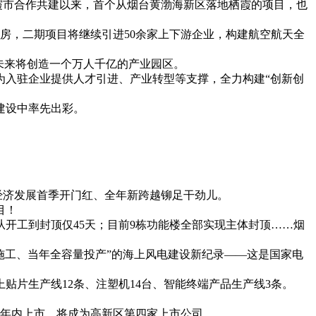
霞市合作共建以来，首个从烟台黄渤海新区落地栖霞的项目，也
房，二期项目将继续引进50余家上下游企业，构建航空航天全
未来将创造一个万人千亿的产业园区。
为入驻企业提供人才引进、产业转型等支撑，全力构建“创新创
建设中率先出彩。
经济发展首季开门红、全年新跨越铆足干劲儿。
目！
顶，从开工到封顶仅45天；目前9栋功能楼全部实现主体封顶……烟
当年施工、当年全容量投产”的海上风电建设新纪录——这是国家电
上贴片生产线12条、注塑机14台、智能终端产品生产线3条。
两年内上市，将成为高新区第四家上市公司。