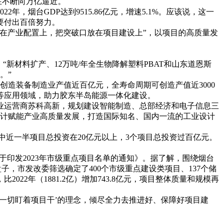
正在不断向万亿逼近。
，烟台GDP达到9515.86亿元，增速5.1%。应该说，这一
要付出百倍努力。
放在产业配置上，把突破口放在项目建设上”，以项目的高质量发
新材料扩产、12万吨/年全生物降解塑料PBAT和山东道恩斯
。”
创造装备制造业产值近百亿元，全寿命周期可创造产值近3000
氢等应用领域，助力胶东半岛能源一体化建设。
业运营商苏科高新，规划建设智能制造、总部经济和电子信息三
设计赋能产业高质量发展，打造国际知名、国内一流的工业设计
中近一半项目总投资在20亿元以上，3个项目总投资过百亿元。
于印发2023年市级重点项目名单的通知》。据了解，围绕烟台
子，市发改委筛选确定了400个市级重点建设类项目、137个储
，比2022年（1881.2亿）增加743.8亿元，项目整体质量和规模再
、一切盯着项目干’的理念，倾尽全力去推进好、保障好项目建