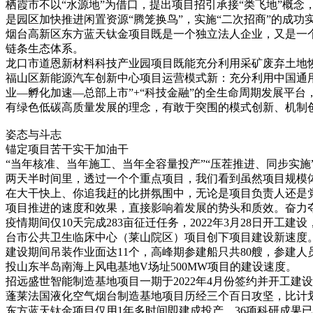
栖霞市不以“水源地”为借口，提出项目招引承接“类飞地”概
是园区加快推进闲置资源“腾笼换鸟”，实施“二次招商”的成
烟台高新区东方蓝天钛金项目既是一个独立法人企业，又是一个
链条生态体系。
龙口市道恩新材料科技产业园项目既能充分利用采矿废弃土地
福山区新能源汽车创新中心项目运营模式新：充分利用中国通
业—孵化加速—总部上市”+“科技金融”的全生命周期发展平
有绿色低碳高质量发展的理念，有敢于突围的模式创新、机制
姿态与斗志
锚定项目苦干实干加油干
“当年核准、当年施工、当年全容量投产”“压茬推进、同步实施”
两天半时间里，透过一个个重点项目，我们看到虽然项目规模
在大干快上、你追我赶的比拼氛围中，无论是项目负责人还是党
项目推进的速度和效果，直接影响着发展的势头和质效。奋力
疫情期间仅10天完成283亩征迁任务，2022年3月28日开工
台市公共卫生临床中心（莱山院区）项目创下项目建设新速度
建设期间吊装作业面达11个，高峰期参建船只共80艘，参建人
投山东半岛南海上风电基地V场址500MW项目的建设速度。
招远盛世智能制造基地项目一期于2022年4月份签约并开工建
蓬莱法国液化空气烟台制造基地项目历经三个百日攻坚，比计
东方蓝天钛金项目仅用1年多时间即建成投产，36项科研成果