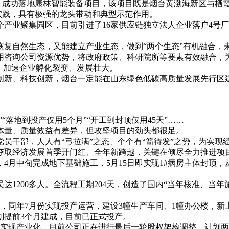
念，成功落地康林智能装备项目，该项目既是烟台黄渤海新区与栖
功实践，具有极强的龙头带动和典型示范作用。
产业聚集园区，目前引进了16家供应链独立法人企业落户4号厂
恢复自然生态，又能建立产业生态，做到“两个生态”有机融合，
用咨询公司资源优势，将政府政策、科研院所等要素有效融合，
台，加速企业孵化裂变、发展壮大。
创新、科技创新，烟台一定能在山东绿色低碳高质量发展先行区
“落地到投产仅用5个月”“开工到封顶仅用45天”……
体量、质量效益有差异，但攻坚项目的劲头都很足。
员干部，人人有“弓拉满”之态、个个有“箭待发”之势，为实现
夺取经济发展首季开门红、全年新跨越，关键在倾尽全力推进项
建设，4月中旬完成地下基础施工，5月15日即实现1#病房主体封
。
员达1200多人。全流程工期204天，创造了国内“当年核准、
设，同年7月份实现投产运营，建设3幢生产车间、1幢办公楼，新
划提前3个月建成，目前已正式投产。
已实现产业化，目前公司正在进行最后一轮股权架构调整，计划