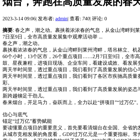
烟台，奔跑在高质量发展的春
2023-3-14 09:06
|
发布者:
admin
|
查看:
740
|
评论: 0
摘要
: 春之声，潮之动。裹挟着浓浓春的气息，从金山湾畔到莱
7日至9日，全市高质量发展集中观摩活动举 ...
春之声，潮之动。
裹挟着浓浓春的气息，从金山湾畔到莱州湾畔，塔吊林立、机
60个小时，13个区市，26个重点项目……2月7日至9日，
鼓、星夜兼程，进项目现场、企业车间，看建设成效、看发展
两天半时间里，透过重点项目，我们看到了高质量发展的信心与
两天半时间里，透过重点项目，我们看到了各区市疾驰高质量
彩。
两天半时间里，透过重点项目，我们看到了高质量发展的姿态与
新跨越铆足干劲儿。
春来烟台，开足马力，奋跃而上，全力以赴“拼项目”“过万亿”
信心与底气
锚定“过万亿”蓄势赋能
要读懂重点项目的重要意义，首先要看清烟台在全国、全省的
从城市竞相发展的角度看，GDP过万亿元是一个重要指标。常州是