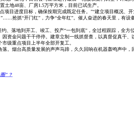
土地48亩、厂房1.5万平方米，目前已试生产。
重点项目进度目标，确保按期完成既定任务。”“建立项目概况、开
”……抢抓“开门红”，力争“全年红”。催人奋进的春天里，有设
签约、落地到开工、竣工、投产“一包到底”，全过程跟踪，全方
、因资金问题干干停停。建章立制一线抓督查，以真督促真干、
0个市级重点项目上半年全部开复工。
角落。烟台高质量发展的声声马蹄，久久回响在机器轰鸣声中，
圈”？