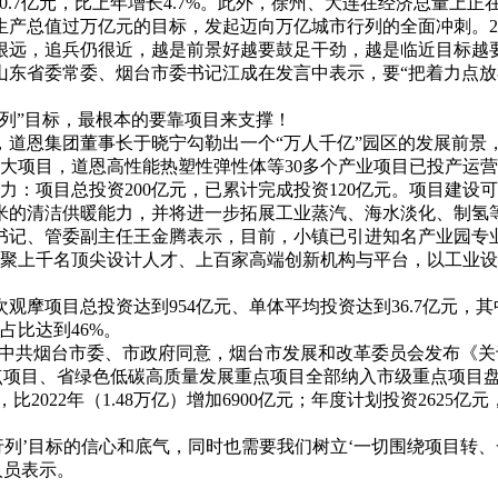
900.7亿元，比上年增长4.7%。此外，徐州、大连在经济总量上
总值过万亿元的目标，发起迈向万亿城市行列的全面冲刺。2022年
很远，追兵仍很近，越是前景好越要鼓足干劲，越是临近目标越
山东省委常委、烟台市委书记江成在发言中表示，要“把着力点
列”目标，最根本的要靠项目来支撑！
道恩集团董事长于晓宁勾勒出一个“万人千亿”园区的发展前景，“
重大项目，道恩高性能热塑性弹性体等30多个产业项目已投产运营
：项目总投资200亿元，已累计完成投资120亿元。项目建设可
平方米的清洁供暖能力，并将进一步拓展工业蒸汽、海水淡化、制
书记、管委副主任王金腾表示，目前，小镇已引进知名产业园专
将汇聚上千名顶尖设计人才、上百家高端创新机构与平台，以工业
摩项目总投资达到954亿元、单体平均投资达到36.7亿元，其
占比达到46%。
经中共烟台市委、市政府同意，烟台市发展和改革委员会发布《关
级重点项目、省绿色低碳高质量发展重点项目全部纳入市级重点项目盘
比2022年（1.48万亿）增加6900亿元；年度计划投资2625亿元
行列’目标的信心和底气，同时也需要我们树立‘一切围绕项目转
人员表示。