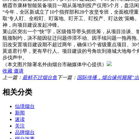
栖霞市康林智能装备项目一期从落地到投产仅用5个月，盘活闲置
“今年，全区新成立了10个指挥部和28个攻坚专班，全面梳理
取‘专人盯、全程盯、盯落地、盯开工、盯投产、盯达效’策略。
神，向项目建设发起冲锋。
莱山区突出一个“快”字，区级领导带头抓统筹，从项目洽谈、
瓶颈制约，决不能因征迁问题停滞不动、因手续问题一拖再拖
旧改安置项目建设期不超过两年，确保15个省级重点项目、3
莫道君行早，更有早行人。项目建设的号角吹到港城大地每个
步伐声中。
（本文图片除署名外由烟台市融媒体中心提供）
收藏
邀请
上一篇：
最鲜不过烟台鱼
下一篇：
国际传播，烟台缘何频频“出
相关分类
仙境烟台
新闻
速读
关注
品牌烟台
烟台故事