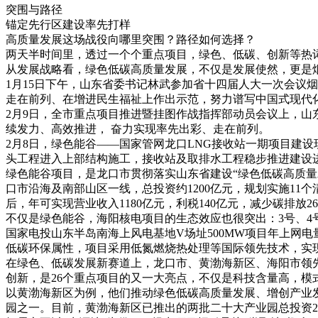
突围与路径
锚定先行区建设率先打样
高质量发展这场战役向哪里突围？路径如何选择？
两天半时间里，透过一个个重点项目，绿色、低碳、创新等热
从发展战略看，绿色低碳高质量发展，不仅是发展使然，更是
1月15日下午，山东省委书记林武参加省十四届人大一次会议
走在前列、在增进民生福祉上作出示范，努力谱写中国式现代
2月9日，全市重点项目推进暨挂图作战指挥部动员会议上，
续发力、高效推进， 奋力实现率先出彩、走在前列。
2月8日，绿色能谷——国家管网龙口LNG接收站一期项目建
头工程进入上部结构施工，接收站及取排水工程稳步推进建设进度
绿色能谷项目，是龙口市贯彻落实山东省建设“绿色低碳高质
口市沿海及南部山区一线，总投资约1200亿元，规划实施11
后，年可实现营业收入1180亿元，利税140亿元，减少碳排放26
不仅是绿色能谷，海阳核电项目的生态效应也很突出：3号、4号机
国家电投山东半岛南海上风电基地V场址500MW项目年上网电量
低碳环保属性，项目采用低氮燃烧热处理等国际领先技术，实现
在绿色、低碳发展新赛道上，龙口市、黄渤海新区、海阳市领
创新，是26个重点项目的又一大亮点，不仅是科技含量高，模
以黄渤海新区为例，他们推动绿色低碳高质量发展、增创产业
园之一。目前，黄渤海新区已推出的两批二十大产业园总投资200