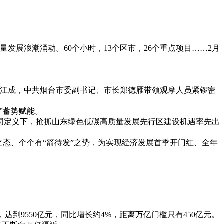
发展浪潮涌动。60个小时，13个区市，26个重点项目……2月
书记江成，中共烟台市委副书记、市长郑德雁带领观摩人员紧锣密
”蓄势赋能。
词定义下，抢抓山东绿色低碳高质量发展先行区建设机遇率先出
态、个个有“箭待发”之势，为实现经济发展首季开门红、全年
达到9550亿元，同比增长约4%，距离万亿门槛只有450亿元。