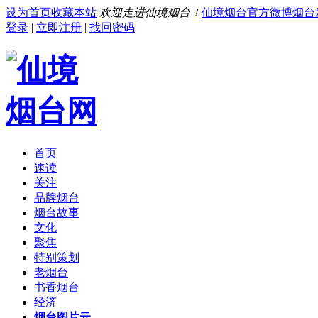
设为首页
收藏本站
欢迎走进仙境烟台！
仙境烟台官方微博
烟台
登录
|
立即注册
|
找回密码
首页
速读
关注
品牌烟台
烟台故事
文化
聚焦
特别策划
老烟台
书香烟台
经济
烟台图片云