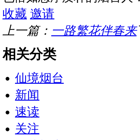
收藏
邀请
上一篇：
一路繁花伴春来
相关分类
仙境烟台
新闻
速读
关注