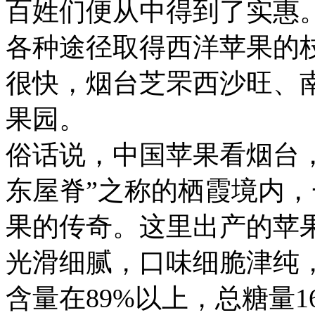
百姓们便从中得到了实惠
各种途径取得西洋苹果的
很快，烟台芝罘西沙旺、
果园。
俗话说，中国苹果看烟台
东屋脊”之称的栖霞境内
果的传奇。这里出产的苹
光滑细腻，口味细脆津纯
含量在89%以上，总糖量1