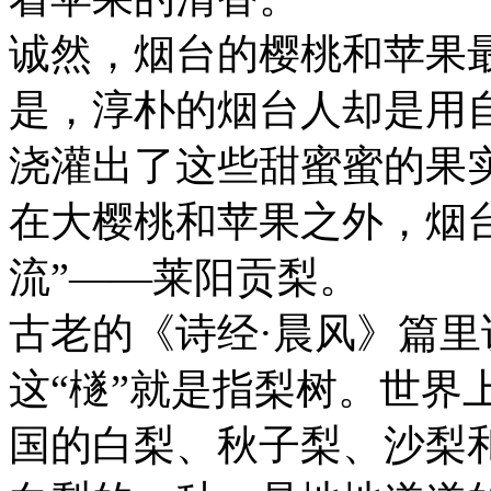
诚然，烟台的樱桃和苹果
是，淳朴的烟台人却是用
浇灌出了这些甜蜜蜜的果
在大樱桃和苹果之外，烟
流”——莱阳贡梨。
古老的《诗经·晨风》篇里
这“檖”就是指梨树。世界
国的白梨、秋子梨、沙梨