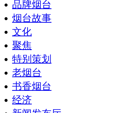
品牌烟台
烟台故事
文化
聚焦
特别策划
老烟台
书香烟台
经济