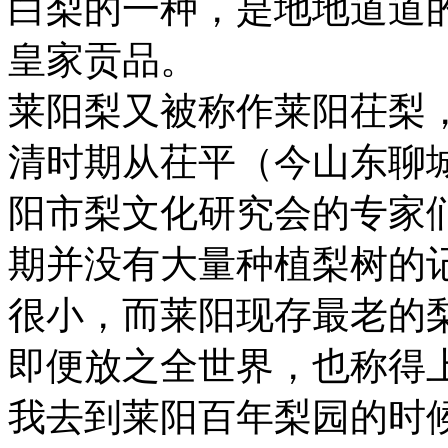
白梨的一种，是地地道道
皇家贡品。
莱阳梨又被称作莱阳茌梨
清时期从茌平（今山东聊
阳市梨文化研究会的专家
期并没有大量种植梨树的
很小，而莱阳现存最老的
即便放之全世界，也称得上
我去到莱阳百年梨园的时