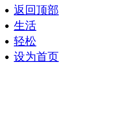
返回顶部
生活
轻松
设为首页