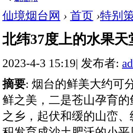
仙境烟台网
›
首页
›
特别
北纬37度上的水果天
2023-4-3 15:19
|
发布者:
a
摘要
: 烟台的鲜美大约
鲜之美，二是苍山孕育的
之乡，起伏和缓的山峦、
积发育成沙土肥沃的小平