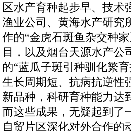
区水产育种起步早、技术
渔业公司、黄海水产研究
作的“金虎石斑鱼杂交种家
目，以及烟台天源水产公
的“蓝瓜子斑引种驯化繁育
生长周期短、抗病抗逆性
新品种，科研育种能力达
而这些成果，无疑起到了一
自贸片区深化对外合作的