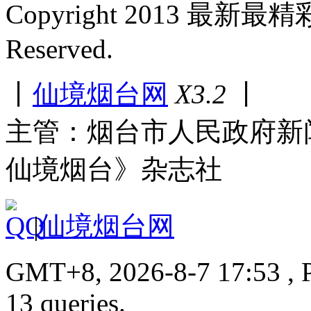
Copyright 2013 最新最
Reserved.
丨
仙境烟台网
X3.2
丨
主管：烟台市人民政府新
仙境烟台》杂志社
|
仙境烟台网
GMT+8, 2026-8-7 17:53 , P
13 queries.