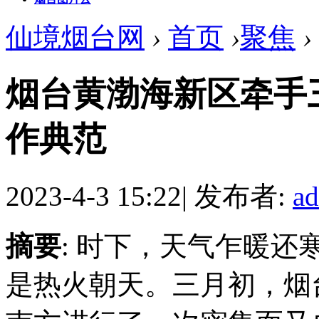
仙境烟台网
›
首页
›
聚焦
›
烟台黄渤海新区牵手
作典范
2023-4-3 15:22
|
发布者:
a
摘要
: 时下，天气乍暖
是热火朝天。三月初，烟