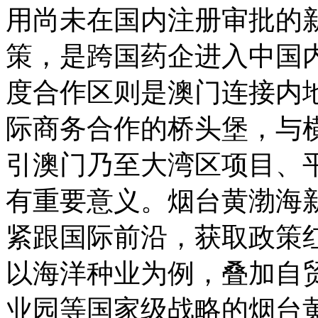
用尚未在国内注册审批的
策，是跨国药企进入中国
度合作区则是澳门连接内
际商务合作的桥头堡，与
引澳门乃至大湾区项目、
有重要意义。烟台黄渤海
紧跟国际前沿，获取政策
以海洋种业为例，叠加自
业园等国家级战略的烟台黄渤