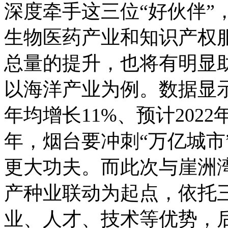
深度牵手这三位“好伙伴”
生物医药产业和知识产权
总量的提升，也将有明显
以海洋产业为例。数据显
年均增长11%、预计2022
年，烟台要冲刺“万亿城市
更大功夫。而此次与崖洲
产种业联动为起点，依托
业、人才、技术等优势，