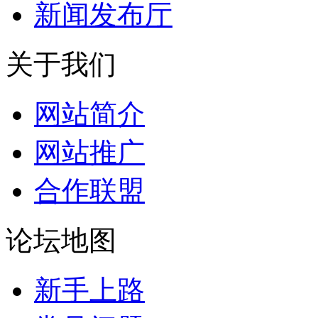
新闻发布厅
关于我们
网站简介
网站推广
合作联盟
论坛地图
新手上路