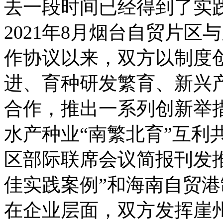
去一段时间已经得到了实
2021年8月烟台自贸片
作协议以来，双方以制度
进、育种研发繁育、新兴
合作，推出一系列创新举
水产种业“南繁北育”互利
区部际联席会议简报刊发推
佳实践案例”和海南自贸
在企业层面，双方发挥崖