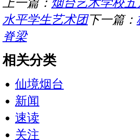
上一篇：
烟台艺术学校五
水平学生艺术团
下一篇：
脊梁
相关分类
仙境烟台
新闻
速读
关注