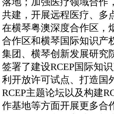
落地；加强医疗领域合作
共建，开展远程医疗、多
在横琴粤澳深度合作区，
合作区和横琴国际知识产
集团、横琴创新发展研究
签署了建设RCEP国际知
利开放许可试点、打造国
RCEP主题论坛以及构建
作基地等方面开展更多合