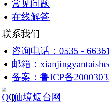
常见问题
在线解答
联系我们
咨询电话：0535 - 6636
邮箱：xianjingyantaish
备案：鲁ICP备2000303
|
仙境烟台网