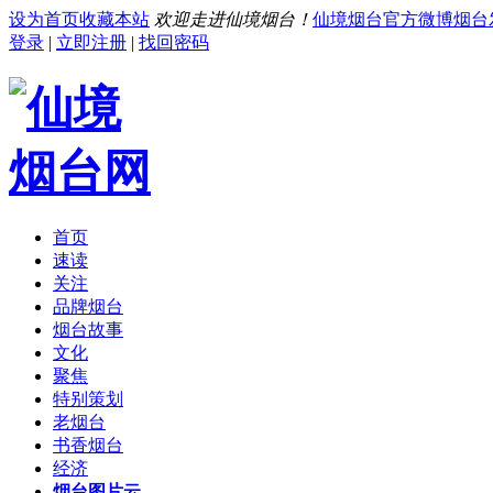
设为首页
收藏本站
欢迎走进仙境烟台！
仙境烟台官方微博
烟台
登录
|
立即注册
|
找回密码
首页
速读
关注
品牌烟台
烟台故事
文化
聚焦
特别策划
老烟台
书香烟台
经济
烟台图片云