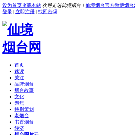
设为首页
收藏本站
欢迎走进仙境烟台！
仙境烟台官方微博
烟台
登录
|
立即注册
|
找回密码
首页
速读
关注
品牌烟台
烟台故事
文化
聚焦
特别策划
老烟台
书香烟台
经济
烟台图片云