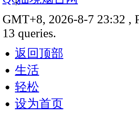
GMT+8, 2026-8-7 23:32 , P
13 queries.
返回顶部
生活
轻松
设为首页