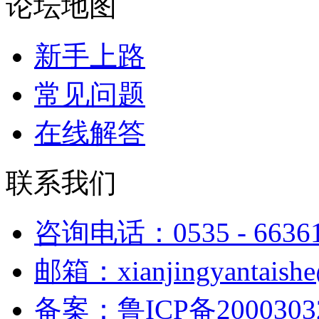
论坛地图
新手上路
常见问题
在线解答
联系我们
咨询电话：0535 - 6636
邮箱：xianjingyantaish
备案：鲁ICP备2000303