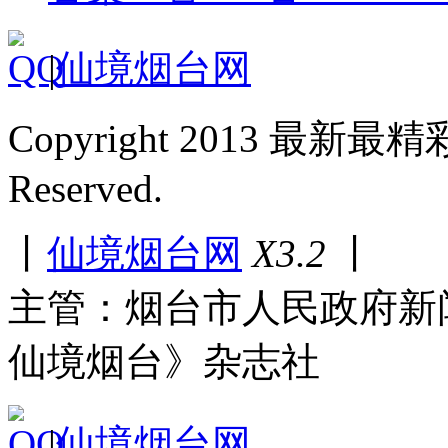
|
仙境烟台网
Copyright 2013 最新最
Reserved.
丨
仙境烟台网
X3.2
丨
主管：烟台市人民政府新
仙境烟台》杂志社
|
仙境烟台网