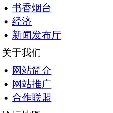
书香烟台
经济
新闻发布厅
关于我们
网站简介
网站推广
合作联盟