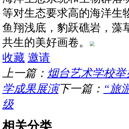
等对生态要求高的海洋生
鱼翔浅底，豹跃礁岩，藻
共生的美好画卷。
收藏
邀请
上一篇：
烟台艺术学校举办
学成果展演
下一篇：
“旅
级
相关分类