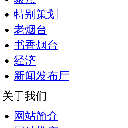
特别策划
老烟台
书香烟台
经济
新闻发布厅
关于我们
网站简介