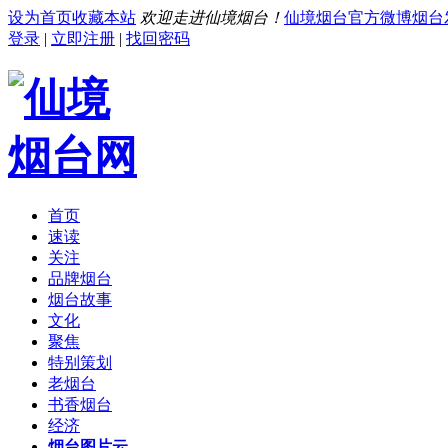
设为首页
收藏本站
欢迎走进仙境烟台！
仙境烟台官方微博
烟台
登录
|
立即注册
|
找回密码
首页
速读
关注
品牌烟台
烟台故事
文化
聚焦
特别策划
老烟台
书香烟台
经济
烟台图片云