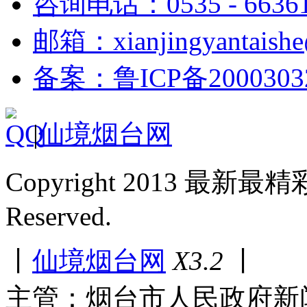
咨询电话：0535 - 6636
邮箱：xianjingyantaish
备案：鲁ICP备2000303
|
仙境烟台网
Copyright 2013 最新最
Reserved.
丨
仙境烟台网
X3.2
丨
主管：烟台市人民政府新