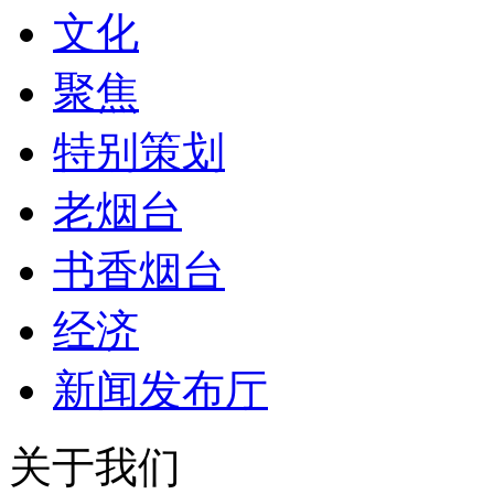
文化
聚焦
特别策划
老烟台
书香烟台
经济
新闻发布厅
关于我们