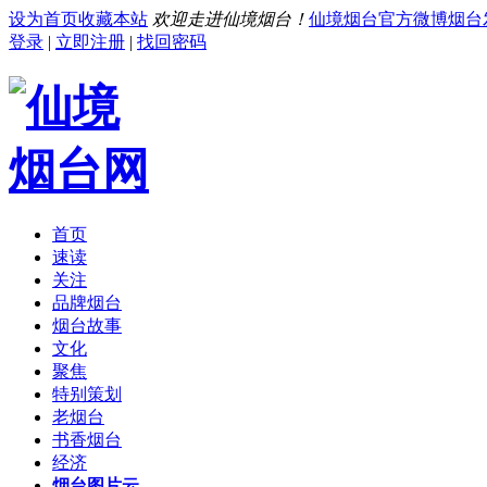
设为首页
收藏本站
欢迎走进仙境烟台！
仙境烟台官方微博
烟台
登录
|
立即注册
|
找回密码
首页
速读
关注
品牌烟台
烟台故事
文化
聚焦
特别策划
老烟台
书香烟台
经济
烟台图片云