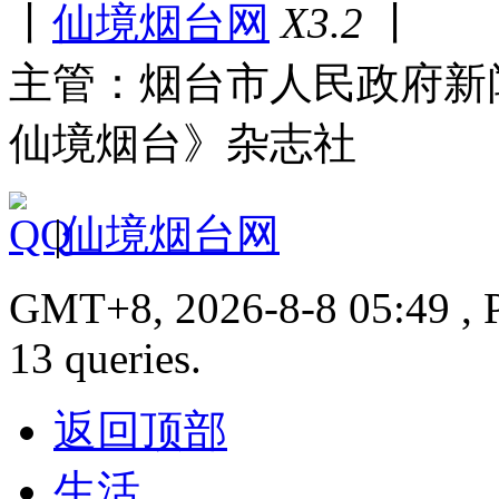
丨
仙境烟台网
X3.2
丨
主管：烟台市人民政府新
仙境烟台》杂志社
|
仙境烟台网
GMT+8, 2026-8-8 05:49 , P
13 queries.
返回顶部
生活