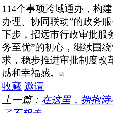
114个事项跨域通办，构
办理、协同联动”的政务
下步，招远市行政审批服
务至优”的初心，继续围绕
求，稳步推进审批制度改
感和幸福感。
收藏
邀请
上一篇：
在这里，拥抱诗