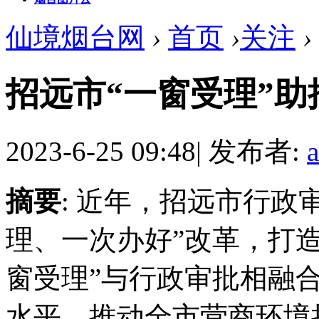
仙境烟台网
›
首页
›
关注
›
招远市“一窗受理”
2023-6-25 09:48
|
发布者:
摘要
: 近年，招远市行政
理、一次办好”改革，打造
窗受理”与行政审批相融
水平，推动全市营商环境