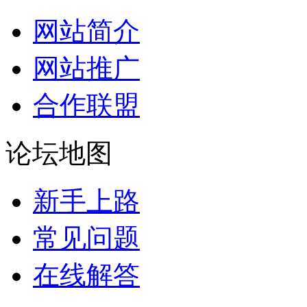
网站简介
网站推广
合作联盟
论坛地图
新手上路
常见问题
在线解答