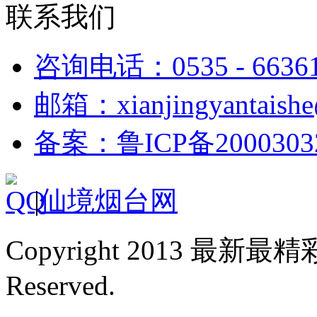
联系我们
咨询电话：0535 - 6636
邮箱：xianjingyantaish
备案：鲁ICP备2000303
|
仙境烟台网
Copyright 2013 最新最
Reserved.