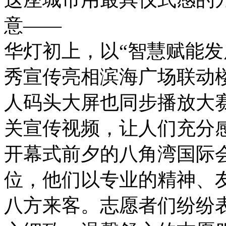
意——
华灯初上，以“智慧赋能发
秀宣传亮相滨海广场联动
人码头大屏也同步播放大
关宣传视频，让人们充分
开幕式前夕的八角湾国际会
位，他们以专业的精神、
八方来客。志愿者们纷纷