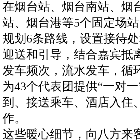
在烟台站、烟台南站、烟
站、烟台港等5个固定场
规划6条路线，设置接待
迎送和引导，结合嘉宾抵
发车频次，流水发车，循环
为43个代表团提供“一对
到、接送乘车、酒店入住
作。
这些暖心细节，向八方来