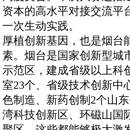
资本的高水平对接交流平台
一次生动实践。
厚植创新基因，也是烟台
素。烟台是国家创新型城
示范区，建成省级以上科创
室23个、省级技术创新中
色制造、新药创制2个山
湾科技创新区、环磁山国
聚区，这些都能够极大激