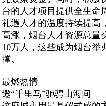
台的人才项目提供全生命
礼遇人才的温度持续提高
高涨，烟台人才资源总量突
10万人，这些成为烟台举
撑。
最燃热情
邀“千里马”驰骋山海间
这座城市用最具仪式感的