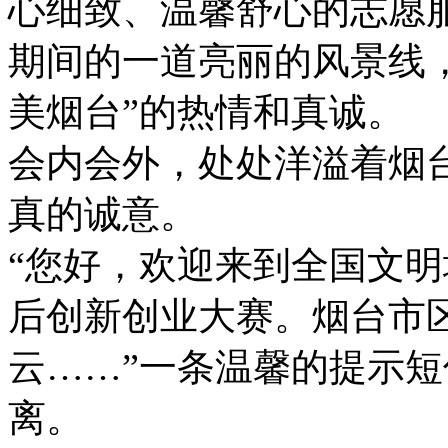
心细致、温馨舒心的志愿
期间的一道亮丽的风景线，
美烟台”的热情和真诚。
会内会外，处处洋溢着烟
真的诚意。
“您好，欢迎来到全国文
后创新创业大赛。烟台市
云……”一条温馨的提示
离。