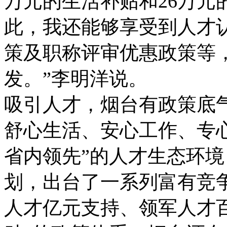
万元的生活补贴和26万元
此，我还能够享受到人才
策及职称评审优惠政策等
发。”李明洋说。
吸引人才，烟台有政策底
舒心生活、安心工作、专
省内领先”的人才生态环境
划，出台了一系列富有竞
人才亿元支持、领军人才