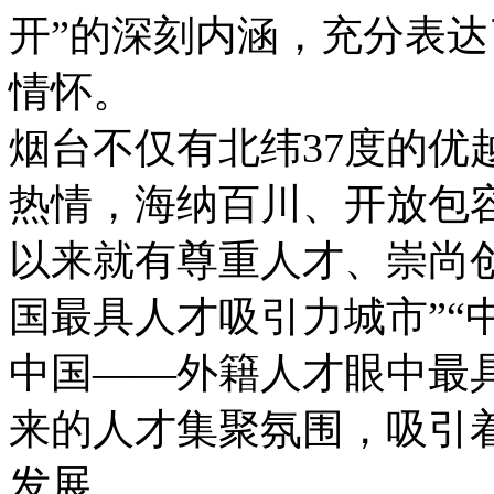
开”的深刻内涵，充分表
情怀。
烟台不仅有北纬37度的优
热情，海纳百川、开放包
以来就有尊重人才、崇尚
国最具人才吸引力城市”“中
中国——外籍人才眼中最
来的人才集聚氛围，吸引着
发展。