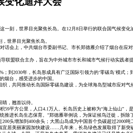
候变化迪拜大会
？这一刻，世界目光聚焦长岛。在12月8日举行的联合国气候变
刻，世界目光聚焦长岛。
作对话会上，中共烟台市委副书记、市长郑德雁介绍了烟台在应
候领导联盟联合主办，旨在为中外城市市长和城市气候行动实践者
20%；到2030年，长岛形成具有广泛国际引领力的‘零碳岛’模
化的烟台，感受进步的中国。
组织，共同推动长岛国际零碳岛建设，为全球海岛型城市应对气
眼睛，翘首以待。
积59平方公里，人口4.1万人。长岛历史上被称为“海上仙山”，
们系统推进长岛生态保育。”郑德雁举例说，为保证候鸟迁徙，拆除
00头增加到400余头；大黑山岛成为中国首个负碳超过2000吨
福宜居美丽家园加快建设……几年来，长岛绿色发展取得了新突