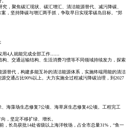
行。
学研究，聚焦碳汇现状、碳汇增汇、清洁能源替代、减污降碳、
动方案，坚持降碳与增汇两手抓，争取早日实现零碳岛目标。”郑
；
仅用4人就能完成全部工作……
结构、交通运输结构、生活消费习惯等不同领域持续发力，探索
能源替代，构建多能互补的清洁能源体系，实施终端用能的清洁
源交通占比90%以上。大力实施全过程减污降碳治理，到2027
米、海藻场生态修复7公顷、海草床生态修复4公顷。工程完工
方向，坚定不移扩绿、增长。
，长岛获批14处省级以上海洋牧场，占全市总量31%，“鱼一