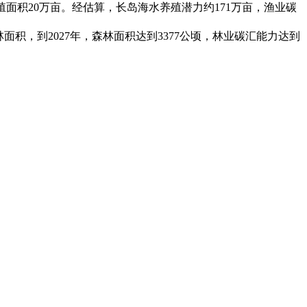
殖面积20万亩。经估算，长岛海水养殖潜力约171万亩，渔业碳
积，到2027年，森林面积达到3377公顷，林业碳汇能力达到