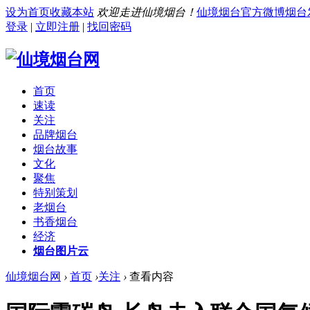
设为首页
收藏本站
欢迎走进仙境烟台！
仙境烟台官方微博
烟台
登录
|
立即注册
|
找回密码
首页
速读
关注
品牌烟台
烟台故事
文化
聚焦
特别策划
老烟台
书香烟台
经济
烟台图片云
仙境烟台网
›
首页
›
关注
›
查看内容