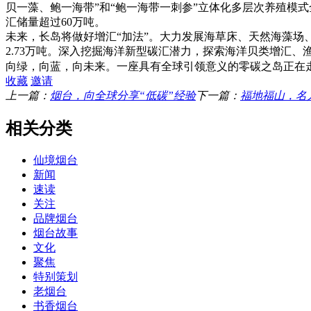
贝一藻、鲍一海带”和“鲍一海带一刺参”立体化多层次养殖模式
汇储量超过60万吨。
未来，长岛将做好增汇“加法”。大力发展海草床、天然海藻场、
2.73万吨。深入挖掘海洋新型碳汇潜力，探索海洋贝类增汇
向绿，向蓝，向未来。一座具有全球引领意义的零碳之岛正在
收藏
邀请
上一篇：
烟台，向全球分享“低碳”经验
下一篇：
福地福山，名
相关分类
仙境烟台
新闻
速读
关注
品牌烟台
烟台故事
文化
聚焦
特别策划
老烟台
书香烟台