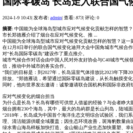
国际零碳岛 长岛走入联合国气
2024-1-9 10:43
|
发布者:
admin
|
查看:
873
|
评论: 0
摘要
: 中国能为全球海岛型城市应对气候变化贡献怎样的智慧
市长郑德雁介绍了烟台在应对气候变化、推 ...
中国能为全球海岛型城市应对气候变化贡献怎样的智慧？这一
在12月8日举行的联合国气候变化迪拜大会中国角城市气候合
对“长岛国际零碳岛”建设作了重点推介。
城市气候合作对话会由中国人民对外友好协会与C40城市气
信，推动中外城市的务实合作。
“我们的目标是：到2027年，长岛温室气体排放比2023年下降
排放。”郑德雁说，希望通过国际零碳岛建设，从长岛触摸变
同时，他向世界发出邀请：诚挚邀请联合国机构和国际非政府
应对气候变化的烟台担当
为什么是长岛？长岛有哪些可供世人借鉴的经验？与会者睁大
烟台拥有230个海岛，其中，最大的岛屿群是长山列岛，陆域面
“2018年，长岛成为中国首个海洋生态文明综合试验区，我
理、清洁能源供暖全域覆盖；因生态环境改善，斑海豹数量由近2
绿水青山海岛样板加快打造、金山银山产业生态加快重塑、幸