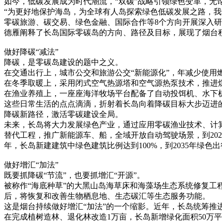
如今，低碳发展成为时代潮流，“双碳”战略引领绿色变革，无
“为更好地保护海岛，为全球有人岛探索绿色低碳发展之路，我
零碳旅游、碳交易、绿色金融、国际合作等8个方向开展深入研究
德雁阐释了长岛国际零碳岛的方向、路径及目标，展现了烟台
做好降碳“减法”
降碳，是零碳岛建设的题中之义。
在交通出行上，城市公交和旅游公交“新能源化”，年减少使用燃油
在冬季取暖上，采用闭式空气热源塔和空气源热泵技术，推进
在渔业养殖上，一座座海洋牧场平台配备了自动投饵机、水下
这些日常生活的点点滴滴，折射着长岛向着降碳目标大步迈进
降碳新路径，激活零碳建设全局。
未来，长岛将大力发展绿色产业，通过应用零碳渔业技术、计
替代工程，推广新能源车、船，全域开放自动驾驶场景，到2027
年，长岛新建建筑中绿色建筑比例达到100%，到2035年绿色出
做好增汇“加法”
既要抓降碳“节流”，也要抓增汇“开源”。
被称作“海底种草”的大黑山岛海草床和海藻场生态系统修复工
后，将恢复和改善生物栖息地、生态碳汇等生态服务功能。
这是烟台持续做好增汇“加法”的一个缩影。近年，长岛统筹推
在完成植树造林、退化林改造1万亩，长岛新增绿化面积50万平