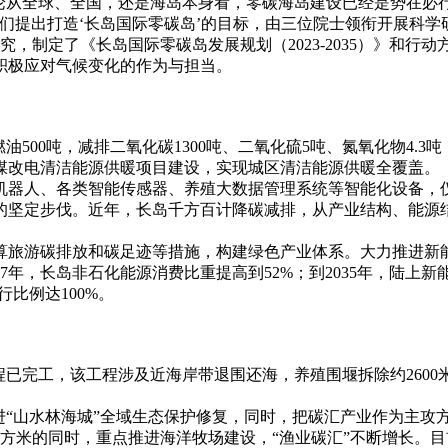
论从全球、全国，还是海岛本身看，零碳海岛建设已经是势在必
们提出打造‘长岛国际零碳岛’的目标，由三位院士领衔开展科
，制定了《长岛国际零碳岛发展规划（2023-2035）》和行
积极应对气候变化的作为与担当。
500吨，减排二氧化碳1300吨、二氧化硫5吨、氮氧化物4.3吨
煤改电清洁能源供暖项目建设，实现城区清洁能源供暖全覆盖。
机器人、各类智能传感器、养殖大数据管理系统等智能化设备，
的坚定步伐。近年，长岛千方百计降碳减排，从产业结构、能源
算旅游碳排放和碳足迹等措施，构建绿色产业体系。大力推进新
年，长岛非石化能源消费比重提高到52%；到2035年，陆上新能
行比例达100%。
程已完工，该工程涉及近海岸带退围还海，养殖围堰拆除约2600
进“山水林海城”全域生态保护修复，同时，把碳汇产业作为主攻
方米的同时，重点推进海洋牧场建设，“渔业碳汇”不断增长。目前