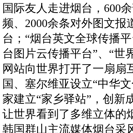
国际友人走进烟台，600
频、2000余条对外图文
台；“烟台英文全球传播平
台图片云传播平台”、“世
网站向世界打开了一扇扇
国、塞尔维亚设立“中华文
家建立“家乡驿站”，创新
让世界看到了多维立体的烟
韩国群山主流媒体烟台采风