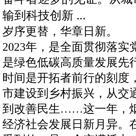
输到科技创新 ...
岁序更替，华章日新。
2023年，是全面贯彻落
是绿色低碳高质量发展先
时间是开拓者前行的刻度
市建设到乡村振兴，从交
到改善民生……这一年，
经济社会发展日新月异。