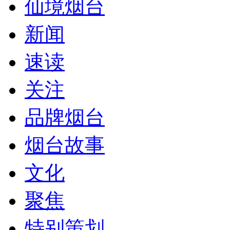
仙境烟台
新闻
速读
关注
品牌烟台
烟台故事
文化
聚焦
特别策划