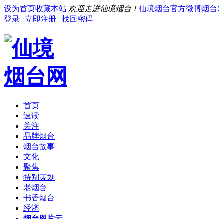
设为首页
收藏本站
欢迎走进仙境烟台！
仙境烟台官方微博
烟台
登录
|
立即注册
|
找回密码
首页
速读
关注
品牌烟台
烟台故事
文化
聚焦
特别策划
老烟台
书香烟台
经济
烟台图片云