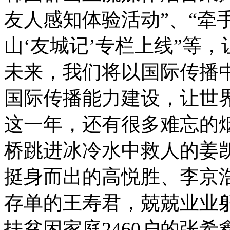
友人感知体验活动”、“牵
山‘友城记’专栏上线”等
未来，我们将以国际传播
国际传播能力建设，让世
这一年，还有很多难忘的
桥跳进冰冷水中救人的姜
挺身而出的高悦胜、李京浩
存单的王寿君，兢兢业业
扶贫困家庭2460户的张