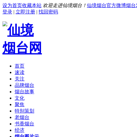
设为首页
收藏本站
欢迎走进仙境烟台！
仙境烟台官方微博
烟台
登录
|
立即注册
|
找回密码
首页
速读
关注
品牌烟台
烟台故事
文化
聚焦
特别策划
老烟台
书香烟台
经济
烟台图片云