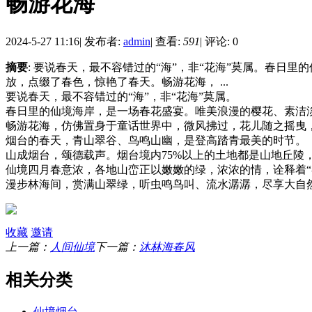
畅游花海
2024-5-27 11:16
|
发布者:
admin
|
查看:
591
|
评论: 0
摘要
: 要说春天，最不容错过的“海”，非“花海”莫属。春
放，点缀了春色，惊艳了春天。畅游花海， ...
要说春天，最不容错过的“海”，非“花海”莫属。
春日里的仙境海岸，是一场春花盛宴。唯美浪漫的樱花、素洁
畅游花海，仿佛置身于童话世界中，微风拂过，花儿随之摇曳
烟台的春天，青山翠谷、鸟鸣山幽，是登高踏青最美的时节。
山成烟台，颂德载声。烟台境内75%以上的土地都是山地丘陵
仙境四月春意浓，各地山峦正以嫩嫩的绿，浓浓的情，诠释着“
漫步林海间，赏满山翠绿，听虫鸣鸟叫、流水潺潺，尽享大自
收藏
邀请
上一篇：
人间仙境
下一篇：
沐林海春风
相关分类
仙境烟台