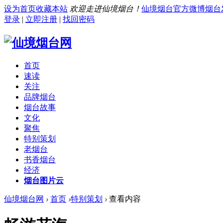
设为首页
收藏本站
欢迎走进仙境烟台！
仙境烟台官方微博
烟台
登录
|
立即注册
|
找回密码
首页
速读
关注
品牌烟台
烟台故事
文化
聚焦
特别策划
老烟台
书香烟台
经济
烟台图片云
仙境烟台网
›
首页
›
特别策划
›
查看内容