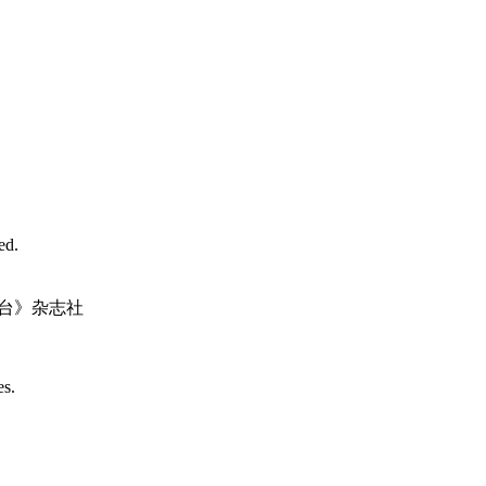
d.
台》杂志社
es.