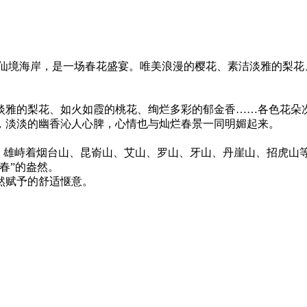
日里的仙境海岸，是一场春花盛宴。唯美浪漫的樱花、素洁淡雅的梨
淡雅的梨花、如火如霞的桃花、绚烂多彩的郁金香……各色花朵
，淡淡的幽香沁人心脾，心情也与灿烂春景一同明媚起来。
，雄峙着烟台山、昆嵛山、艾山、罗山、牙山、丹崖山、招虎山等
春”的盎然。
然赋予的舒适惬意。