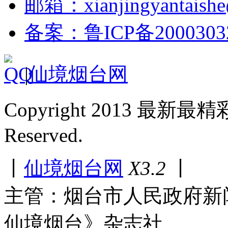
邮箱：xianjingyantaish
备案：鲁ICP备2000303
|
仙境烟台网
Copyright 2013 最新最
Reserved.
丨
仙境烟台网
X3.2
丨
主管：烟台市人民政府新
仙境烟台》杂志社