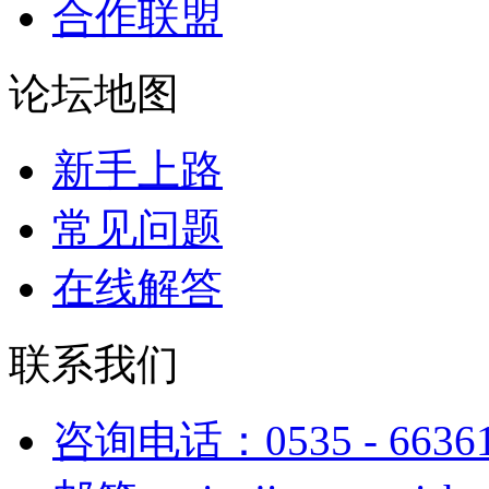
合作联盟
论坛地图
新手上路
常见问题
在线解答
联系我们
咨询电话：0535 - 6636