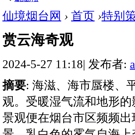
仙境烟台网
›
首页
›
特别
赏云海奇观
2024-5-27 11:18
|
发布者:
摘要
: 海滋、海市蜃楼
观。受暖湿气流和地形的影
景观便在烟台市区频频出
景。乳白色的雾气自海上