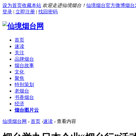
设为首页
收藏本站
欢迎走进仙境烟台！
仙境烟台官方微博
烟台
登录
|
立即注册
|
找回密码
首页
速读
关注
品牌烟台
烟台故事
文化
聚焦
特别策划
老烟台
书香烟台
经济
烟台图片云
仙境烟台网
›
首页
›
速读
›
查看内容