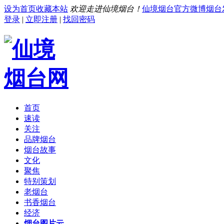
设为首页
收藏本站
欢迎走进仙境烟台！
仙境烟台官方微博
烟台
登录
|
立即注册
|
找回密码
首页
速读
关注
品牌烟台
烟台故事
文化
聚焦
特别策划
老烟台
书香烟台
经济
烟台图片云