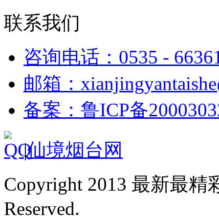
联系我们
咨询电话：0535 - 6636
邮箱：xianjingyantaish
备案：鲁ICP备2000303
|
仙境烟台网
Copyright 2013 最新最
Reserved.