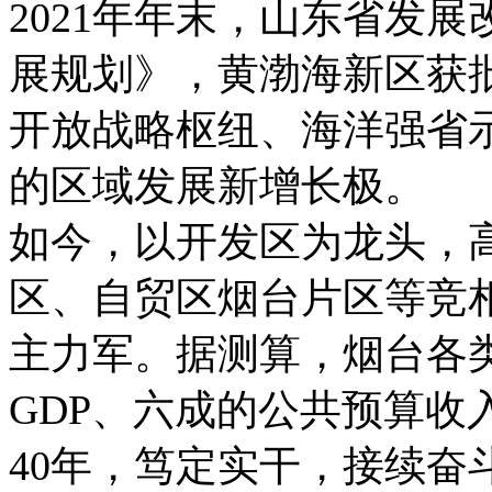
2021年年末，山东省发
展规划》，黄渤海新区获
开放战略枢纽、海洋强省
的区域发展新增长极。
如今，以开发区为龙头，
区、自贸区烟台片区等竞
主力军。据测算，烟台各
GDP、六成的公共预算收
40年，笃定实干，接续奋