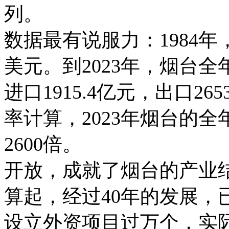
列。
数据最有说服力：1984年
美元。到2023年，烟台全年
进口1915.4亿元，出口26
率计算，2023年烟台的全
2600倍。
开放，成就了烟台的产业结
算起，经过40年的发展，
设立外资项目过万个，实际