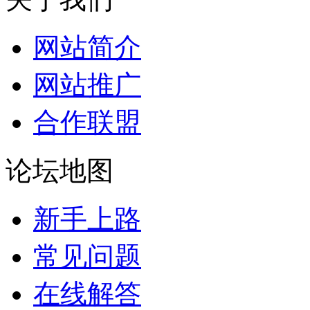
网站简介
网站推广
合作联盟
论坛地图
新手上路
常见问题
在线解答