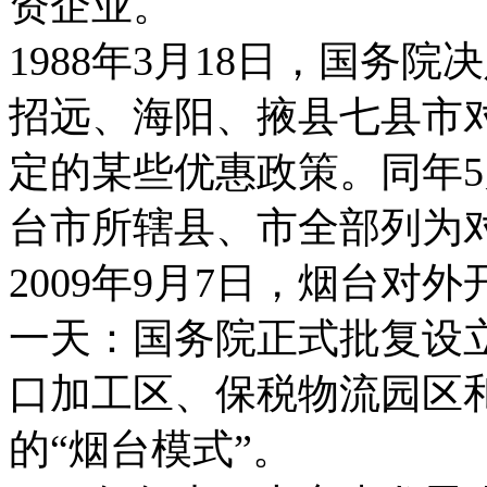
资企业。
1988年3月18日，国务
招远、海阳、掖县七县市
定的某些优惠政策。同年5
台市所辖县、市全部列为
2009年9月7日，烟台
一天：国务院正式批复设
口加工区、保税物流园区
的“烟台模式”。