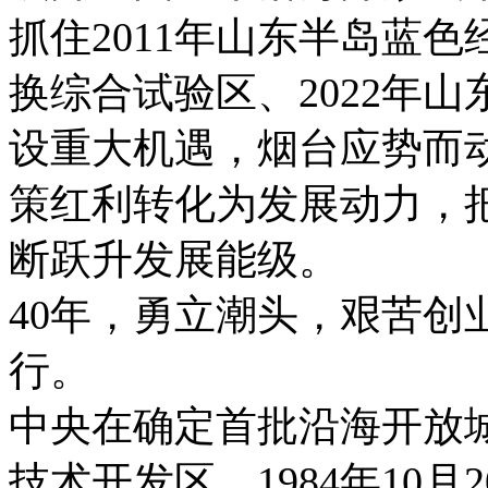
抓住2011年山东半岛蓝色
换综合试验区、2022年
设重大机遇，烟台应势而
策红利转化为发展动力，
断跃升发展能级。
40年，勇立潮头，艰苦创
行。
中央在确定首批沿海开放
技术开发区。1984年10