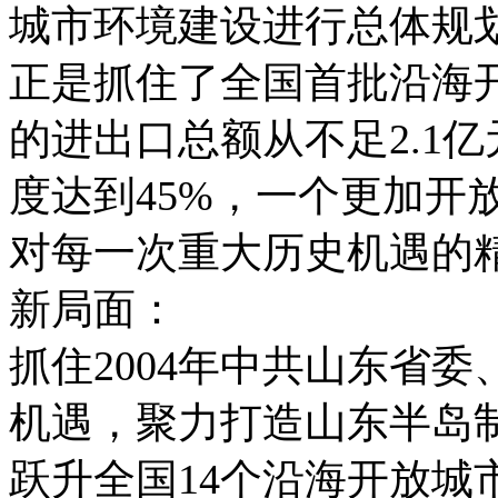
城市环境建设进行总体规
正是抓住了全国首批沿海开
的进出口总额从不足2.1亿
度达到45%，一个更加开
对每一次重大历史机遇的
新局面：
抓住2004年中共山东省委
机遇，聚力打造山东半岛
跃升全国14个沿海开放城