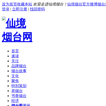
设为首页
收藏本站
欢迎走进仙境烟台！
仙境烟台官方微博
烟台
登录
|
立即注册
|
找回密码
首页
速读
关注
品牌烟台
烟台故事
文化
聚焦
特别策划
老烟台
书香烟台
经济
烟台图片云