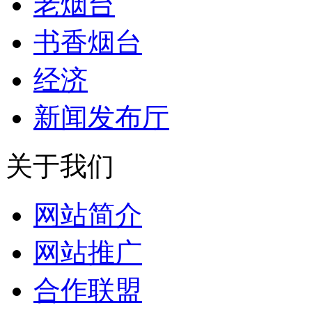
老烟台
书香烟台
经济
新闻发布厅
关于我们
网站简介
网站推广
合作联盟