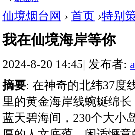
仙境烟台网
›
首页
›
特别
我在仙境海岸等你
2024-8-20 14:45
|
发布者:
摘要
: 在神奇的北纬37度
里的黄金海岸线蜿蜒绵长
蓝天碧海间，230个大
厚的人文底蕴，闲适惬意