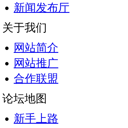
新闻发布厅
关于我们
网站简介
网站推广
合作联盟
论坛地图
新手上路