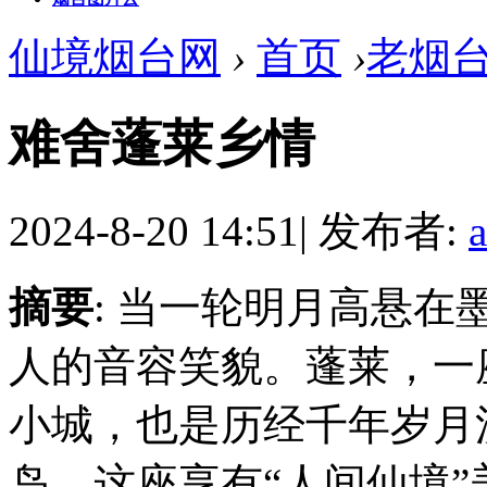
仙境烟台网
›
首页
›
老烟
难舍蓬莱乡情
2024-8-20 14:51
|
发布者:
摘要
: 当一轮明月高悬
人的音容笑貌。蓬莱，一
小城，也是历经千年岁月
岛。这座享有“人间仙境