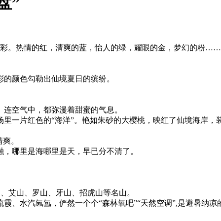
盘”
的色彩。热情的红，清爽的蓝，怡人的绿，耀眼的金，梦幻的粉…
彩的颜色勾勒出仙境夏日的缤纷。
。连空气中，都弥漫着甜蜜的气息。
场里一片红色的“海洋”。艳如朱砂的大樱桃，映红了仙境海岸，
清爽。
融，哪里是海哪里是天，早已分不清了。
山、艾山、罗山、牙山、招虎山等名山。
霞、水汽氤氲，俨然一个个“森林氧吧”“天然空调”,是避暑纳凉