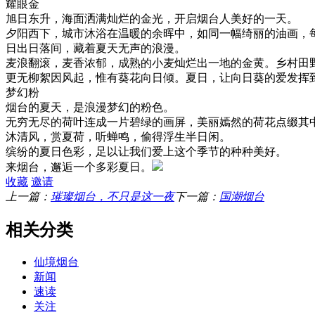
耀眼金
旭日东升，海面洒满灿烂的金光，开启烟台人美好的一天。
夕阳西下，城市沐浴在温暖的余晖中，如同一幅绮丽的油画，
日出日落间，藏着夏天无声的浪漫。
麦浪翻滚，麦香浓郁，成熟的小麦灿烂出一地的金黄。乡村田
更无柳絮因风起，惟有葵花向日倾。夏日，让向日葵的爱发挥
梦幻粉
烟台的夏天，是浪漫梦幻的粉色。
无穷无尽的荷叶连成一片碧绿的画屏，美丽嫣然的荷花点缀其
沐清风，赏夏荷，听蝉鸣，偷得浮生半日闲。
缤纷的夏日色彩，足以让我们爱上这个季节的种种美好。
来烟台，邂逅一个多彩夏日。
收藏
邀请
上一篇：
璀璨烟台，不只是这一夜
下一篇：
国潮烟台
相关分类
仙境烟台
新闻
速读
关注