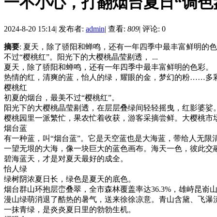
一不小心，打翻烟台夏日“调色
2024-8-20 15:14
|
发布者:
admin
|
查看:
809
|
评论: 0
摘要
: 夏天，除了骄阳和蝉鸣，还有一年四季中最丰富鲜明
不过“樱桃红”。阳光下的大樱桃晶莹剔透， ...
夏天，除了骄阳和蝉鸣，还有一年四季中最丰富鲜明的色彩。
热情的红，清爽的蓝，怡人的绿，耀眼的金，梦幻的粉……多
樱桃红
初夏的烟台，最美不过“樱桃红”。
阳光下的大樱桃晶莹剔透，在层层叠绿间轻轻摇曳，红影婆娑
樱桃园里一派繁忙，果农忙着收获，游客采摘尝鲜。大樱桃市
烟台蓝
有一种蓝，叫“烟台蓝”。它是天空蓝也是大海蓝，带给人无限
一望无垠的大海，像一块巨大的蓝色画布。海天一色，彼此交
碧海蓝天，才是对夏天最好的成全。
怡人绿
绿树阴浓夏日长，绿色是夏天的底色。
烟台群山环抱层峦叠翠，全市森林覆盖率达36.3%，雄峙昆嵛
漫山绿萌消退了酷热的暑气，送来徐徐凉意。青山含黛、飞瀑流
一抹青绿，是炎炎夏日里的勃勃生机。