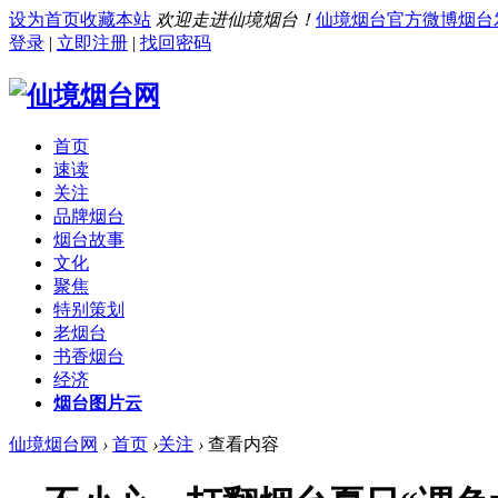
设为首页
收藏本站
欢迎走进仙境烟台！
仙境烟台官方微博
烟台
登录
|
立即注册
|
找回密码
首页
速读
关注
品牌烟台
烟台故事
文化
聚焦
特别策划
老烟台
书香烟台
经济
烟台图片云
仙境烟台网
›
首页
›
关注
›
查看内容