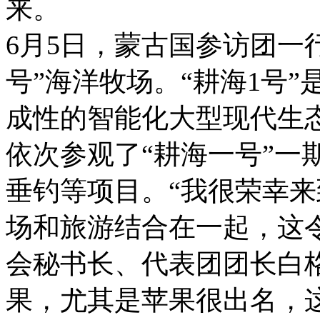
来。
6月5日，蒙古国参访团一
号”海洋牧场。“耕海1号
成性的智能化大型现代生
依次参观了“耕海一号”一
垂钓等项目。“我很荣幸
场和旅游结合在一起，这
会秘书长、代表团团长白
果，尤其是苹果很出名，