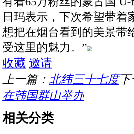
有着65万粉丝的蒙古国 U-
日玛表示，下次希望带着
想把在烟台看到的美景带
受这里的魅力。”
收藏
邀请
上一篇：
北纬三十七度
下
在韩国群山举办
相关分类