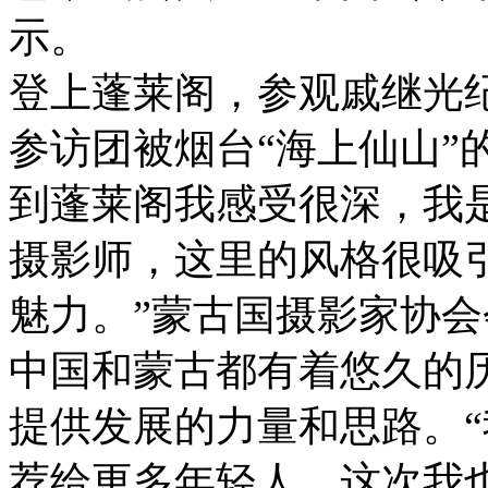
示。
登上蓬莱阁，参观戚继光
参访团被烟台“海上仙山”
到蓬莱阁我感受很深，我
摄影师，这里的风格很吸
魅力。”蒙古国摄影家协
中国和蒙古都有着悠久的
提供发展的力量和思路。
荐给更多年轻人，这次我