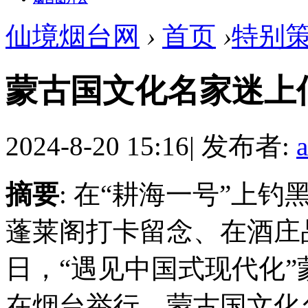
仙境烟台网
›
首页
›
特别
蒙古国文化名家迷上
2024-8-20 15:16
|
发布者:
摘要
: 在“耕海一号”上
蓬莱阁打卡留念、在酒庄
日，“遇见中国式现代化
在烟台举行。蒙古国文化