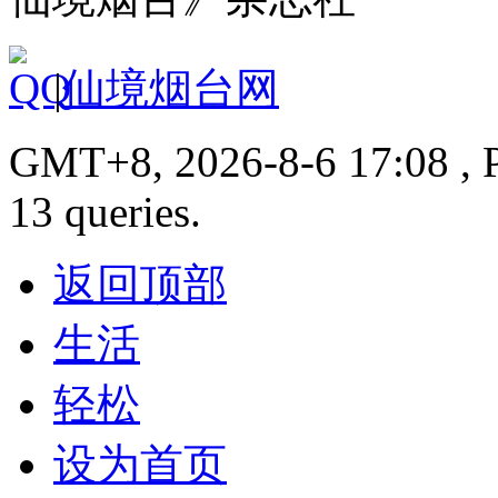
|
仙境烟台网
GMT+8, 2026-8-6 17:08 , P
13 queries.
返回顶部
生活
轻松
设为首页