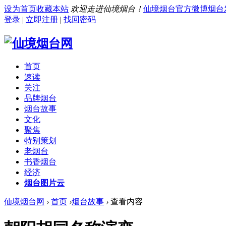
设为首页
收藏本站
欢迎走进仙境烟台！
仙境烟台官方微博
烟台
登录
|
立即注册
|
找回密码
首页
速读
关注
品牌烟台
烟台故事
文化
聚焦
特别策划
老烟台
书香烟台
经济
烟台图片云
仙境烟台网
›
首页
›
烟台故事
›
查看内容