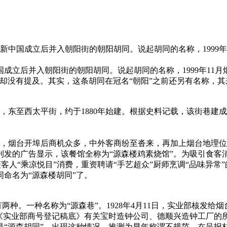
新中国成立后并入朝阳街的朝阳胡同。说起胡同的名称，1999
成立后并入朝阳街的朝阳胡同。说起胡同的名称，1999年11
却没有提及。其实，这条胡同在冠名“朝阳”之前还另有名称，
，东至西太平街，约于1880年始建。根据史料记载，该街巷建成
发现，烟台开埠后商机众多，中外客商纷至沓来，再加上烟台地理
报》刊发的广告显示，该餐馆全称为“源森楼鸡素烧馆”。为吸引食
便客人“乘凉悦目”消费，重资聘请“手艺超众”厨师烹调“品味异
同命名为“源森楼胡同”了。
有两种。一种名称为“源森巷”。1928年4月11日，实业部核发
2年《实业部商号登记稿底》有关宝时造钟公司、德顺兴造钟工厂的所
是“源森胡同”。出现这种情况，推测为早年称谓不规范，在呈报