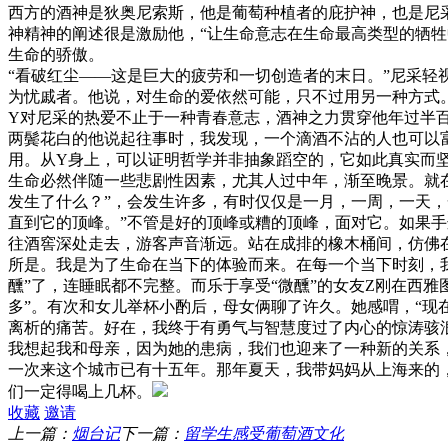
西方的酒神是狄奥尼索斯，他是葡萄种植者的庇护神，也是尼
神精神的阐述很是激励他，“让生命意志在生命最高类型的牺
生命的骄傲。
“看破红尘——这是巨大的疲劳和一切创造者的末日。”尼采轻
为忧戚者。他说，对生命的爱依然可能，只不过用另一种方式
Y对尼采的热爱不止于一种青春意志，酒神之力贯穿他年过半
两鬓花白的他说起往事时，我发现，一个滴酒不沾的人也可以
用。从Y身上，可以证明哲学并非抽象蹈空的，它如此真实而
生命必然伴随一些悲剧性因素，尤其人过中年，渐至晚景。就
发生了什么？”，会发生许多，有时仅仅是一月，一周，一天
直到它的顶峰。”不管是好的顶峰或糟的顶峰，面对它。如果
往酒窖深处走去，游客声音渐远。站在成排的橡木桶间，仿佛
所是。我是为了生命在当下的体验而来。在每一个当下时刻，
醺”了，连睡眠都不完整。而乐于享受“微醺”的女友Z刚在西
多”。有次和女儿举杯小酌后，母女俩聊了许久。她感喟，“
离析的痛苦。好在，我终于有勇气与智慧度过了内心的惊涛骇
我想起我和母亲，因为她的患病，我们也迎来了一种新的关系
一次来这个城市已有十五年。那年夏天，我带妈妈从上海来的
们一定得喝上几杯。
收藏
邀请
上一篇：
烟台记
下一篇：
留学生感受葡萄酒文化