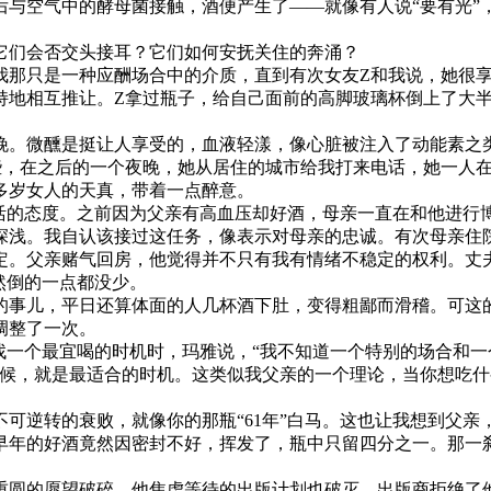
后与空气中的酵母菌接触，酒便产生了——就像有人说“要有光”
它们会否交头接耳？它们如何安抚关住的奔涌？
我那只是一种应酬场合中的介质，直到有次女友Z和我说，她很享
持地相互推让。Z拿过瓶子，给自己面前的高脚玻璃杯倒上了大半
晚。微醺是挺让人享受的，血液轻漾，像心脏被注入了动能素之
些，在之后的一个夜晚，她从居住的城市给我打来电话，她一人
多岁女人的天真，带着一点醉意。
生活的态度。之前因为父亲有高血压却好酒，母亲一直在和他进行
深浅。我自认该接过这任务，像表示对母亲的忠诚。有次母亲住
定。父亲赌气回房，他觉得并不只有我有情绪不稳定的权利。丈
然倒的一点都没少。
的事儿，平日还算体面的人几杯酒下肚，变得粗鄙而滑稽。可这
调整了一次。
寻找一个最宜喝的时机时，玛雅说，“我不知道一个特别的场合和一
时候，就是最适合的时机。这类似我父亲的一个理论，当你想吃
可逆转的衰败，就像你的那瓶“61年”白马。这也让我想到父亲
早年的好酒竟然因密封不好，挥发了，瓶中只留四分之一。那一
重圆的愿望破碎。他焦虑等待的出版计划也破灭，出版商拒绝了