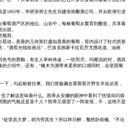
是1892年，华侨张弼士先生兴建张裕酿酒公司，并从欧洲引进
台葡萄酒产区的地位。山谷中，每株葡萄从繁育到酿造，共享着
结出甜。
更顺滑。
影晃动，悬垂的几何形灯盏似悬垂的葡萄，窖内设计了柱式拱形
，“酒窖光线绘画法”，巴洛克画家卡拉瓦乔尤擅此道。油画
同色号的唇釉，有女人举杯倚桌，一饮而尽。玛雅说的对，酒其
味的介绍中。还有，“橡木为酒带来柔和的口感同时，会坚固葡
了一下，勾起桩桩往事。我们曾躲藏在霍斯那片野生羊齿丛里，
，也了解这意味着什么。凯蒂从安娜的眼神中看到了怯懦却闪烁
周围的气氛还是某个人？凯蒂又观望了一阵发现，不，这绝不是
“处世若大梦，胡为劳其生？所以终日醉，颓然卧前楹。”不论