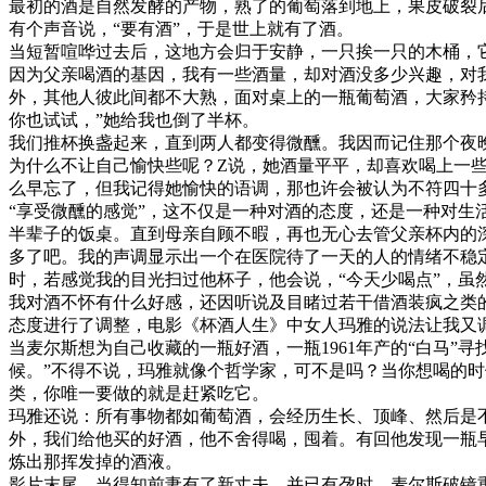
最初的酒是自然发酵的产物，熟了的葡萄落到地上，果皮破裂
有个声音说，“要有酒”，于是世上就有了酒。
当短暂喧哗过去后，这地方会归于安静，一只挨一只的木桶，
因为父亲喝酒的基因，我有一些酒量，却对酒没多少兴趣，对
外，其他人彼此间都不大熟，面对桌上的一瓶葡萄酒，大家矜
你也试试，”她给我也倒了半杯。
我们推杯换盏起来，直到两人都变得微醺。我因而记住那个夜
为什么不让自己愉快些呢？Z说，她酒量平平，却喜欢喝上一
么早忘了，但我记得她愉快的语调，那也许会被认为不符四十
“享受微醺的感觉”，这不仅是一种对酒的态度，还是一种对
半辈子的饭桌。直到母亲自顾不暇，再也无心去管父亲杯内的
多了吧。我的声调显示出一个在医院待了一天的人的情绪不稳
时，若感觉我的目光扫过他杯子，他会说，“今天少喝点”，虽
我对酒不怀有什么好感，还因听说及目睹过若干借酒装疯之类
态度进行了调整，电影《杯酒人生》中女人玛雅的说法让我又
当麦尔斯想为自己收藏的一瓶好酒，一瓶1961年产的“白马”
候。”不得不说，玛雅就像个哲学家，可不是吗？当你想喝的
类，你唯一要做的就是赶紧吃它。
玛雅还说：所有事物都如葡萄酒，会经历生长、顶峰、然后是不
外，我们给他买的好酒，他不舍得喝，囤着。有回他发现一瓶
炼出那挥发掉的酒液。
影片末尾，当得知前妻有了新丈夫，并已有孕时，麦尔斯破镜