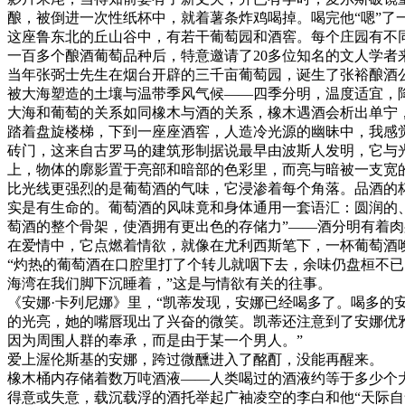
酿，被倒进一次性纸杯中，就着薯条炸鸡喝掉。喝完他“嗯”了
这座鲁东北的丘山谷中，有若干葡萄园和酒窖。每个庄园有不同
一百多个酿酒葡萄品种后，特意邀请了20多位知名的文人学者
当年张弼士先生在烟台开辟的三千亩葡萄园，诞生了张裕酿酒
被大海塑造的土壤与温带季风气候——四季分明，温度适宜，
大海和葡萄的关系如同橡木与酒的关系，橡木遇酒会析出单宁
踏着盘旋楼梯，下到一座座酒窖，人造冷光源的幽昧中，我感
砖门，这来自古罗马的建筑形制据说最早由波斯人发明，它与
上，物体的廓影置于亮部和暗部的色彩里，而亮与暗被一支宽
比光线更强烈的是葡萄酒的气味，它浸渗着每个角落。品酒的
实是有生命的。葡萄酒的风味竟和身体通用一套语汇：圆润的
萄酒的整个骨架，使酒拥有更出色的存储力”——酒分明有着肉
在爱情中，它点燃着情欲，就像在尤利西斯笔下，一杯葡萄酒
“灼热的葡萄酒在口腔里打了个转儿就咽下去，余味仍盘桓不
海湾在我们脚下沉睡着，”这是与情欲有关的往事。
《安娜·卡列尼娜》里，“凯蒂发现，安娜已经喝多了。喝多
的光亮，她的嘴唇现出了兴奋的微笑。凯蒂还注意到了安娜优
因为周围人群的奉承，而是由于某一个男人。”
爱上渥伦斯基的安娜，跨过微醺进入了酩酊，没能再醒来。
橡木桶内存储着数万吨酒液——人类喝过的酒液约等于多少个大
得意或失意，载沉载浮的酒托举起广袖凌空的李白和他“天际自