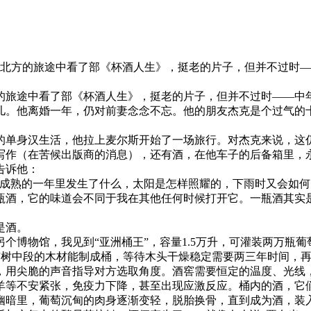
在去北方的旅途中看了部《杯酒人生》，挺老的片子，但并不过时
的旅途中看了部《杯酒人生》，挺老的片子，但并不过时——中
儿。他离婚一年，仍对前妻念念不忘。他的朋友杰克是个过气的
的单身汉生活，他拉上麦尔斯开始了一场旅行。对杰克来说，这
写作（在苦候出版商的消息），还有酒，在他车子的后备箱里，
告诉他：
萄成熟的一年里发生了什么，太阳是怎样照耀的，下雨时又会如
瓶酒，它的味道会不同于我在其他任何时候打开它。一瓶酒其实
是酒。
个博物馆，我见到“亚洲桶王”，容量1.5万升，可灌装两万瓶
常只有树中段的木材能制成桶，等待木头干燥稳定需要两三年时间
，用尖脆的声音指导对方选取角度。酒窖需要恒定的温度、光线
羊等不安紧张，免疫力下降，甚至出现应激反应。桶内的酒，它
幽暗里，葡萄沉甸的肉身逐渐变轻，脱胎换骨，直到成为酒，装