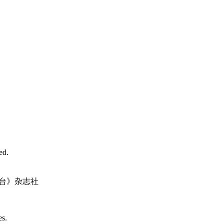
d.
台》杂志社
es.