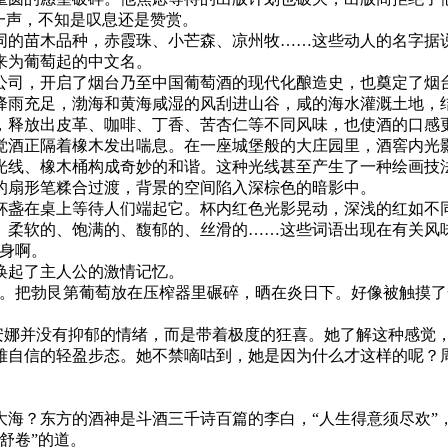
一声，不知是叹息还是赞赏。
的苗木品种，赤霞珠、小芒森、凉州牧……这些动人的名字据说
来为葡萄起的中文名。
公司，开启了烟台乃至中国葡萄酒的现代化酿造史，也奠定了烟
降雨充足，渤海和黄海咸湿的风刮进山谷，咸的海水灌溉土地，
，释放出皮革、咖啡、丁香、苦杏仁等不同风味，也使酒的口感
觉酒正隔着橡木发出喘息。在一座城堡般的大庄园里，酒窖内光
光线、橡木桶构成奇妙的和谐。这种光线甚至产生了一种绘画技法
的扇形笔糅合过渡，背景的空间陷入深棕色的暗影中。
杯盏在桌上等待人们端起它。杯内红色光影晃动，深浅的红如不
、柔软的、饱满的、馥郁的、丝滑的……这些词语出现在有关风
身啊。
唤起了主人公的激情记忆。
已。把勃艮第葡萄放在压榨器里碾碎，晒在炎日下。好像被触摸
的安娜并没有抑郁的情绪，而是带着极度的狂喜。她了解这种感觉
雅自信的轻盈步态。她不禁嘀咕到，她是因为什么才这样的呢？
海？东方的酒神是斗酒三千诗百篇的李白，“人生得意须尽欢”，
舒卷”的道。