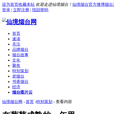
设为首页
收藏本站
欢迎走进仙境烟台！
仙境烟台官方微博
烟台
登录
|
立即注册
|
找回密码
首页
速读
关注
品牌烟台
烟台故事
文化
聚焦
特别策划
老烟台
书香烟台
经济
烟台图片云
仙境烟台网
›
首页
›
特别策划
›
查看内容