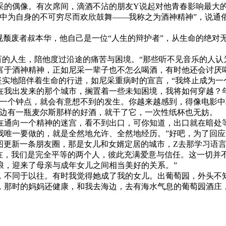
采的偶像。有次席间，滴酒不沾的朋友Y说起对他青春影响最大
牲中为自身的不可穷尽而欢欣鼓舞——我称之为酒神精神”，说通
视颓废者叔本华，他自己是一位“人生的辩护者”，从生命的绝对
。
百的人生，陪他度过沿途的痛苦与困境。“那些听不见音乐的人认
富于酒神精神，正如尼采一辈子也不怎么喝酒，有时他还会讨厌
坚实地陪伴着生命的行进，如尼采重病时的宣言，“我终止成为一
在我出发来的那个城市，搁置着一些未知困境，我将如何穿越？
，一个钟点，就会有意想不到的发生。你越来越感到，得像电影中
手边有一瓶麦尔斯那样的好酒，就干了它，一次性纸杯也无妨。
在通向一个精神的迷宫，看不到出口，可你知道，出口就在暗处
我唯一要做的，就是全然地允许、全然地经历。”好吧，为了回应
雅图更新一条朋友圈，那是女儿和女婿定居的城市，Z去那学习语
现在，我们是完全平等的两个人，彼此充满爱意与信任。这一切并
浪，迎来了母亲与成年女儿之间相当美好的关系。”
，不同于以往。有时我觉得她成了我的女儿。出葡萄园，外头不
，那时的妈妈还健康，和我去海边，去有海水气息的葡萄园酒庄