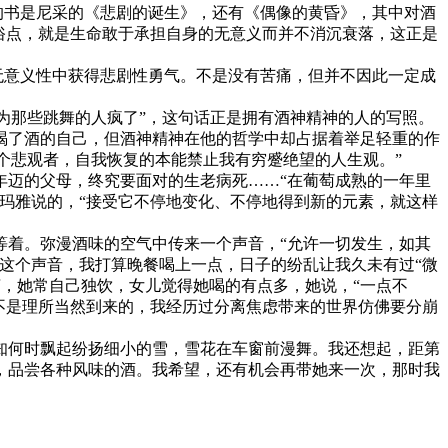
的书是尼采的《悲剧的诞生》，还有《偶像的黄昏》，其中对酒
俗点，就是生命敢于承担自身的无意义而并不消沉衰落，这正是
无意义性中获得悲剧性勇气。不是没有苦痛，但并不因此一定成
为那些跳舞的人疯了”，这句话正是拥有酒神精神的人的写照。
喝了酒的自己，但酒神精神在他的哲学中却占据着举足轻重的作
个悲观者，自我恢复的本能禁止我有穷蹙绝望的人生观。”
年迈的父母，终究要面对的生老病死……“在葡萄成熟的一年里
玛雅说的，“接受它不停地变化、不停地得到新的元素，就这样
等着。弥漫酒味的空气中传来一个声音，“允许一切发生，如其
这个声音，我打算晚餐喝上一点，日子的纷乱让我久未有过“微
言，她常自己独饮，女儿觉得她喝的有点多，她说，“一点不
不是理所当然到来的，我经历过分离焦虑带来的世界仿佛要分崩
知何时飘起纷扬细小的雪，雪花在车窗前漫舞。我还想起，距第
，品尝各种风味的酒。我希望，还有机会再带她来一次，那时我