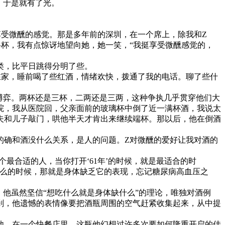
，于是就有了光。
受微醺的感觉。那是多年前的深圳，在一个席上，除我和Z
杯，我有点惊讶地望向她，她一笑，“我挺享受微醺感觉的，
类，比平日跳得分明了些。
在家，睡前喝了些红酒，情绪欢快，拨通了我的电话。聊了些什
博弈。两杯还是三杯，二两还是三两，这种争执几乎贯穿他们大
院，我从医院回，父亲面前的玻璃杯中倒了近一满杯酒，我说太
夫和儿子敲门，哄他半天才肯出来继续端杯。那以后，他在倒酒
的确和酒没什么关系，是人的问题。Z对微醺的爱好让我对酒的
个最合适的人，当你打开‘61年’的时候，就是最适合的时
什么的时候，那就是身体缺乏它的表现，忘记糖尿病高血压之
，他虽然坚信“想吃什么就是身体缺什么”的理论，唯独对酒例
刹，他遗憾的表情像要把酒瓶周围的空气赶紧收集起来，从中提
他。在一个快餐店里，这瓶他幻想过许多次要如何隆重开启的佳