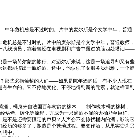
——中年危机总是不过时的。片中的麦尔斯是个文学中年，普通
年危机总是不过时的。片中的麦尔斯是个文学中年，普通教师，
十八线演员，靠着曾经在电视剧和广告中露过的脸四处搭讪——
仍是一场荷尔蒙的旅行。对迈尔斯来说，这是一场追寻却又有些
永远都能摸出一瓶好酒。途中，他认识了女服务员玛雅，一个挺
何？那些采摘葡萄的人们——如果是陈年酒的话，有不少人现在
是有生命的。它不停地变化、不停地得到新的元素，就这样直到
葡萄酒，桶身来自法国百年树龄的橡木——制作橡木桶的橡树，
，再经烘烤、碳化等流程，方成为一只滴酒不漏的大桶乃至巨桶。
，是不是还需要恒定的声贝？人声会不会惊扰桶内的酒，影响它
们经历的够多了，酿造是个繁琐过程。要变作酒，从果实变为另
入瓶中。