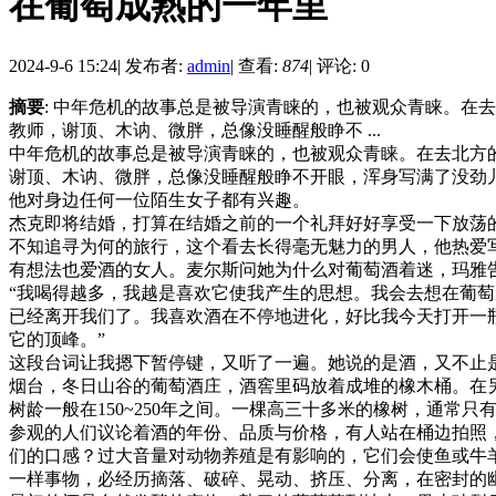
在葡萄成熟的一年里
2024-9-6 15:24
|
发布者:
admin
|
查看:
874
|
评论: 0
摘要
: 中年危机的故事总是被导演青睐的，也被观众青睐。
教师，谢顶、木讷、微胖，总像没睡醒般睁不 ...
中年危机的故事总是被导演青睐的，也被观众青睐。在去北方
谢顶、木讷、微胖，总像没睡醒般睁不开眼，浑身写满了没劲
他对身边任何一位陌生女子都有兴趣。
杰克即将结婚，打算在结婚之前的一个礼拜好好享受一下放荡
不知追寻为何的旅行，这个看去长得毫无魅力的男人，他热爱
有想法也爱酒的女人。麦尔斯问她为什么对葡萄酒着迷，玛雅
“我喝得越多，我越是喜欢它使我产生的思想。我会去想在葡
已经离开我们了。我喜欢酒在不停地进化，好比我今天打开一
它的顶峰。”
这段台词让我摁下暂停键，又听了一遍。她说的是酒，又不止
烟台，冬日山谷的葡萄酒庄，酒窖里码放着成堆的橡木桶。在另
树龄一般在150~250年之间。一棵高三十多米的橡树，通
参观的人们议论着酒的年份、品质与价格，有人站在桶边拍照
们的口感？过大音量对动物养殖是有影响的，它们会使鱼或牛
一样事物，必经历摘落、破碎、晃动、挤压、分离，在密封的