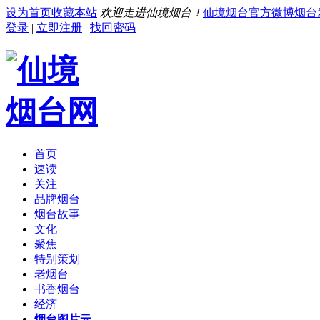
设为首页
收藏本站
欢迎走进仙境烟台！
仙境烟台官方微博
烟台
登录
|
立即注册
|
找回密码
首页
速读
关注
品牌烟台
烟台故事
文化
聚焦
特别策划
老烟台
书香烟台
经济
烟台图片云