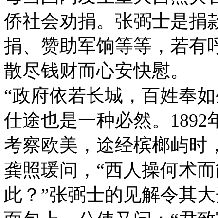
侨社会劝捐。张弼士是捐
捐、赞助军饷等等，若有
散尽钱财而心安快慰。
“政府依若长城，百姓奉如
仕途也是一种必然。189
考察欧美，途经槟榔屿时
龚照瑗问，“西人操何术
此？”张弼士的见解令其