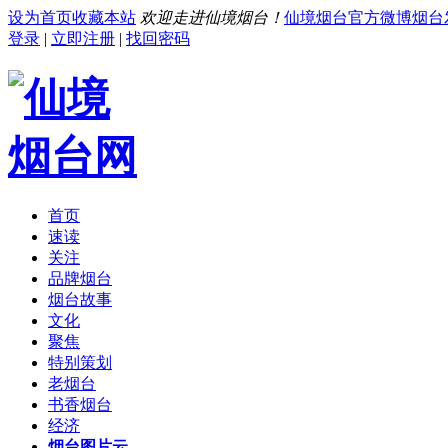
设为首页
收藏本站
欢迎走进仙境烟台！
仙境烟台官方微博
烟台
登录
|
立即注册
|
找回密码
首页
速读
关注
品牌烟台
烟台故事
文化
聚焦
特别策划
老烟台
书香烟台
经济
烟台图片云