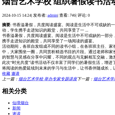
烟台艺术学校 组织暑假读书活
2024-10-15 14:24
|
发布者:
admin
|
查看:
746
|
评论: 0
摘要
: 书香溢暑假，共度阅读盛宴。阅读是生活中不可或缺的
动，学生携手走进知识的殿堂，共同享受了一 ...
书香溢暑假，共度阅读盛宴。阅读是生活中不可或缺的一部分
携手走进知识的殿堂，共同享受了一场阅读的盛宴。
活动期间，各班自发组成不同的读书小组，在各班班主任、家
中，大家围坐一圈，共同赏析精选书目的片段。通过老师和家
的智慧与灵感在分享中闪耀，不同的观点与见解相互交融，激
此次“时光共度”读书活动不仅丰富了同学们的暑假生活，增
将阅读的热爱延续到未来的学习与生活中，让书香伴随成长，
收藏
邀请
上一篇：
烟台艺术学校 举办专家专题讲座
下一篇：
烟台艺术学
相关分类
仙境烟台
新闻
速读