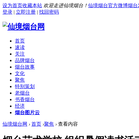
设为首页
收藏本站
欢迎走进仙境烟台！
仙境烟台官方微博
烟台
登录
|
立即注册
|
找回密码
首页
速读
关注
品牌烟台
烟台故事
文化
聚焦
特别策划
老烟台
书香烟台
经济
烟台图片云
仙境烟台网
›
首页
›
聚焦
›
查看内容