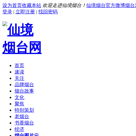
设为首页
收藏本站
欢迎走进仙境烟台！
仙境烟台官方微博
烟台
登录
|
立即注册
|
找回密码
首页
速读
关注
品牌烟台
烟台故事
文化
聚焦
特别策划
老烟台
书香烟台
经济
烟台图片云