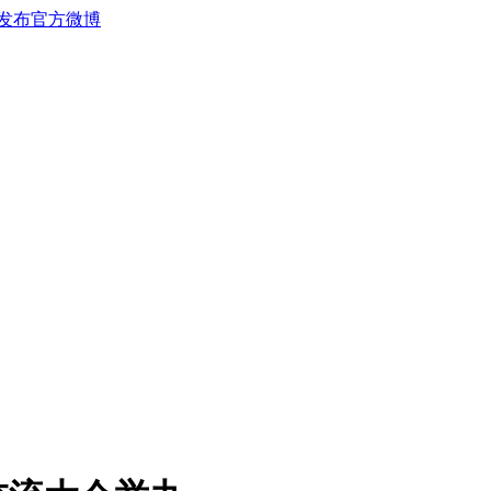
发布官方微博