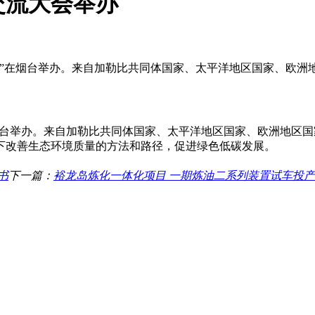
交流大会举办
流大会”在烟台举办。来自加勒比共同体国家、太平洋地区国家、欧
在烟台举办。来自加勒比共同体国家、太平洋地区国家、欧洲地区
下改善生态环境质量的方法和路径，促进绿色低碳发展。
书
下一篇：
裕龙岛炼化一体化项目 一期炼油二系列装置试车投产