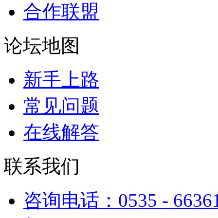
合作联盟
论坛地图
新手上路
常见问题
在线解答
联系我们
咨询电话：0535 - 6636