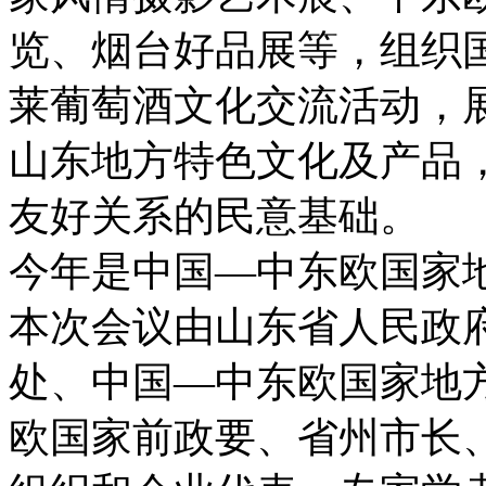
览、烟台好品展等，组织
莱葡萄酒文化交流活动，
山东地方特色文化及产品
友好关系的民意基础。
今年是中国—中东欧国家地
本次会议由山东省人民政
处、中国—中东欧国家地
欧国家前政要、省州市长