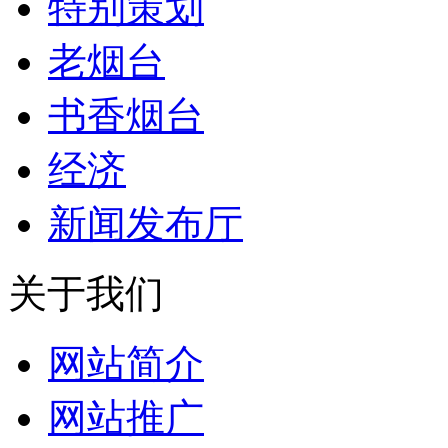
特别策划
老烟台
书香烟台
经济
新闻发布厅
关于我们
网站简介
网站推广