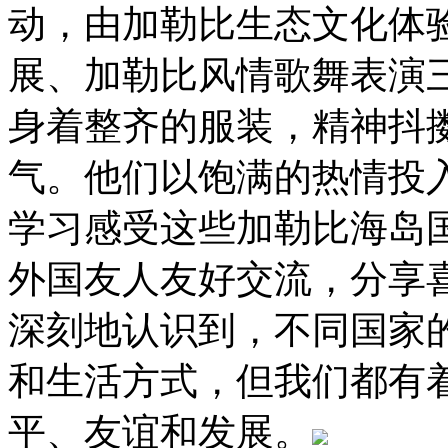
动，由加勒比生态文化体
展、加勒比风情歌舞表演
身着整齐的服装，精神抖
气。他们以饱满的热情投
学习感受这些加勒比海岛
外国友人友好交流，分享
深刻地认识到，不同国家
和生活方式，但我们都有
平、友谊和发展。