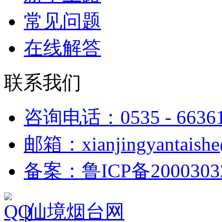
常见问题
在线解答
联系我们
咨询电话：0535 - 6636
邮箱：xianjingyantaish
备案：鲁ICP备2000303
|
仙境烟台网