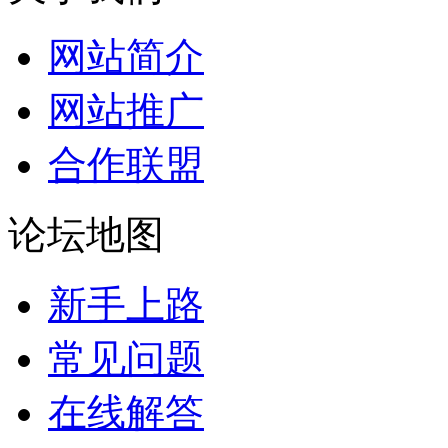
网站简介
网站推广
合作联盟
论坛地图
新手上路
常见问题
在线解答