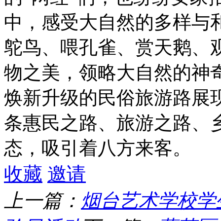
中，感受大自然的多样与
鸵鸟、喂孔雀、赏天鹅、
物之美，领略大自然的神
焕新升级的民俗旅游路展
条惠民之路、旅游之路、
态，吸引着八方来客。
收藏
邀请
上一篇：
烟台艺术学校学