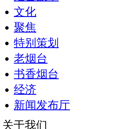
文化
聚焦
特别策划
老烟台
书香烟台
经济
新闻发布厅
关于我们