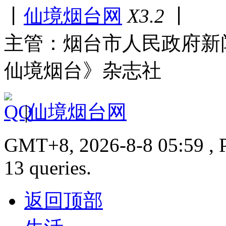
丨
仙境烟台网
X3.2
丨
主管：烟台市人民政府新
仙境烟台》杂志社
|
仙境烟台网
GMT+8, 2026-8-8 05:59 , P
13 queries.
返回顶部