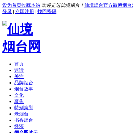
设为首页
收藏本站
欢迎走进仙境烟台！
仙境烟台官方微博
烟台
登录
|
立即注册
|
找回密码
首页
速读
关注
品牌烟台
烟台故事
文化
聚焦
特别策划
老烟台
书香烟台
经济
烟台图片云