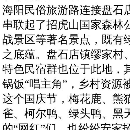
海阳民俗旅游路连接盘石店
串联起了招虎山国家森林
战景区等著名景点，既有
之底蕴。盘石店镇缪家村
特色民宿群也位于此地，
锅饭“唱主角”，乡村资源
这个国庆节，梅花鹿、熊
雀、柯尔鸭、绿头鸭、黑
的“网红”们，也纷纷安家