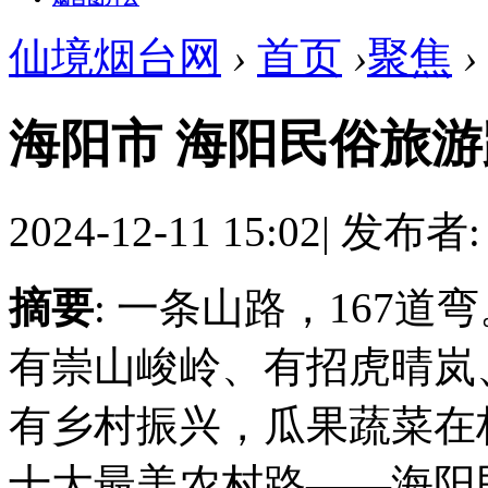
仙境烟台网
›
首页
›
聚焦
›
海阳市 海阳民俗旅
2024-12-11 15:02
|
发布者
摘要
: 一条山路，167
有崇山峻岭、有招虎晴岚
有乡村振兴，瓜果蔬菜在
十大最美农村路——海阳