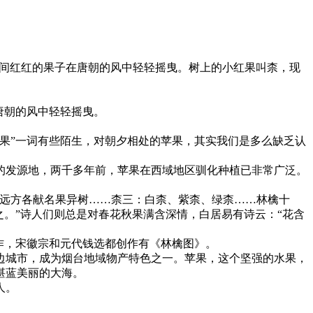
叶间红红的果子在唐朝的风中轻轻摇曳。树上的小红果叫柰，现
唐朝的风中轻轻摇曳。
果”一词有些陌生，对朝夕相处的苹果，其实我们是多么缺乏认
果的发源地，两千多年前，苹果在西域地区驯化种植已非常广泛。
臣远方各献名果异树……柰三：白柰、紫柰、绿柰……林檎十
。”诗人们则总是对春花秋果满含深情，白居易有诗云：“花含
作，宋徽宗和元代钱选都创作有《林檎图》。
边城市，成为烟台地域物产特色之一。苹果，这个坚强的水果，
湛蓝美丽的大海。
人。