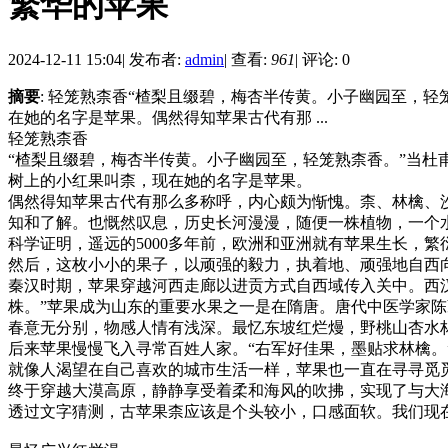
繁华的苹果
2024-12-11 15:04
|
发布者:
admin
|
查看:
961
|
评论: 0
摘要
: 轻笼熟柰香“楂梨且缀碧，梅杏半传黄。小子幽园至，
在她的名字是苹果。偶然得知苹果古代有那 ...
轻笼熟柰香
“楂梨且缀碧，梅杏半传黄。小子幽园至，轻笼熟柰香。”当
树上的小红果叫柰，现在她的名字是苹果。
偶然得知苹果古代有那么多称呼，内心颇为惭愧。柰、林檎、
知和了解。也慨然叹息，历史长河漫漫，随便一株植物，一个
科学证明，遥远的5000多年前，欧洲和亚洲就有苹果生长，
然后，这枚小小的果子，以顽强的毅力，执着地、顽强地自西
秦汉时期，苹果穿越河西走廊以进贡方式自西域传入关中。西
株。”苹果成为山东的重要水果之一是在隋唐。唐代中医学家陈
春意无分别，物感人情有浅深。最忆东坡红烂熳，野桃山杏水林
后来苹果慢慢飞入寻常百姓人家。“右军好佳果，墨贴求林檎
就像人渴望在自己喜欢的城市生活一样，苹果也一直在寻寻觅
终于穿越大漠高原，静静享受着柔和海风的吹拂，实现了与大
透过文字猜测，古苹果柰应该是个头较小，口感面软。我们现