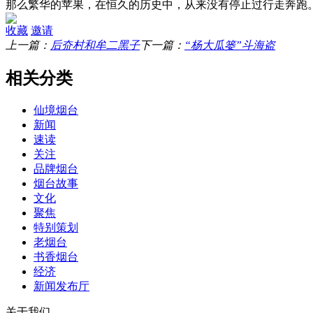
那么繁华的苹果，在恒久的历史中，从来没有停止过行走奔跑
收藏
邀请
上一篇：
后夼村和牟二黑子
下一篇：
“杨大瓜篓”斗海盗
相关分类
仙境烟台
新闻
速读
关注
品牌烟台
烟台故事
文化
聚焦
特别策划
老烟台
书香烟台
经济
新闻发布厅
关于我们