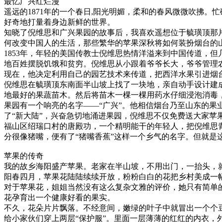
最忆广兴红烂漫
遥远的1871年的一个春日,阳光明媚，柔和的春风微微吹拂
好奇地打量着身边新鲜的世界。
知晓了倪维思和广兴果园的故事后，我喜欢遥想位于毓璜顶那
何改变中国人的生活，那些繁华的苹果深秋将如何装扮烟台的
1853年，年轻的美国传教士倪维思热情洋溢来到中国传道，
地百姓摆脱饥饿和贫穷。倪维思从小跟着爷爷长大，爷爷管理
现在，他决定利用自己的园艺技术来传道，把西洋水果引进烟
倪维思在毓璜顶东南面半山坡上找了一块地，亲自动手设计建
地最好的果蔬苗木。然后将苗木一棵一棵用药水仔细浸泡消毒
果园有一个响亮的名字——“广兴”。他相信烟台乃至山东的
了“新大陆”，兴奋急切地涌进果园，倪维思不仅免费送大家苹
福山区绍瑞口村的唐殿功，一个精明能干的年轻人，把倪维思
分很像猪嘴，便有了“猪嘴香蕉”这样一个乡气的名字。但就
苹果的传奇
我的故乡海阳盛产苹果。老家在半山坡，不用出门，一抬头，
阳春四月，苹果花陆陆续续开放，粉粉白白的花把乡村美成一
对于苹果花，姐姐当然没有这么复杂文雅的评价，她只有简单
花孕育出一个健康好看的果实。
不久，花朵片片飘落。不经意间，嫩绿的叶子中就冒出一个个
给小家伙们穿上两层“保护服”。里面一层薄薄的红红的内衣，外