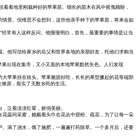
喜悦看着地里刚栽种好的苹果苗。细长的苗木在风中摇曳顾盼，
的情景。倪维思不会想到，这些他亲手种下的苹果苗，将来会如
？”经常有人这样反问。他慢慢明白，首先，最重要的事情是让当
园。他写信给家乡的岳父和世界各地的亲朋好友，托他们求购当
苹果出现在集市，又小又面的本地苹果黯然失色。人们发现
的大苹果挂在枝头。苹果脆甜好吃，长长的果型撅起的花萼端部
火燎原，殷实了无数乡民的生活。
白，泛着淡淡红晕，娇俏美丽。
在花蕊间采蜜，她戴着头巾在花丛中授粉、疏花，为了让每一朵
护。渴了浇水，饿了施肥，一遍遍打药除草。一个多月后，还要