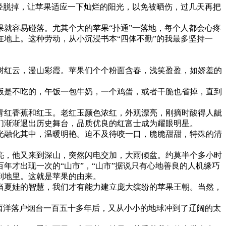
轻脱掉，让苹果适应一下灿烂的阳光，以免被晒伤，过几天再把
就容易碰落。尤其个大的苹果“扑通”一落地，每个人都会心疼
地上。这种劳动，从小沉浸书本“四体不勤”的我最多坚持一
树红云，漫山彩霞。苹果们个个粉面含春，浅笑盈盈，如娇羞的
饭是不吃的，午饭一包牛奶，一个鸡蛋，或者干脆也省掉，直到
青红香蕉和红玉。老红玉颜色浓红，外观漂亮，刚摘时酸得人龇
们渐渐退出历史舞台，品质优良的红富士成为耀眼明星。
光融化其中，温暖明艳。迫不及待咬一口，脆脆甜甜，特殊的清
亮，他又来到深山，突然闪电交加，大雨倾盆。约莫半个多小时
才出现一次的“山市”，“山市”据说只有心地善良的人机缘巧
到地里。这就是苹果的由来。
当夏娃的智慧，我们才有能力建立庞大缤纷的苹果王朝。当然，
大西洋落户烟台一百五十多年后，又从小小的地球冲到了辽阔的太