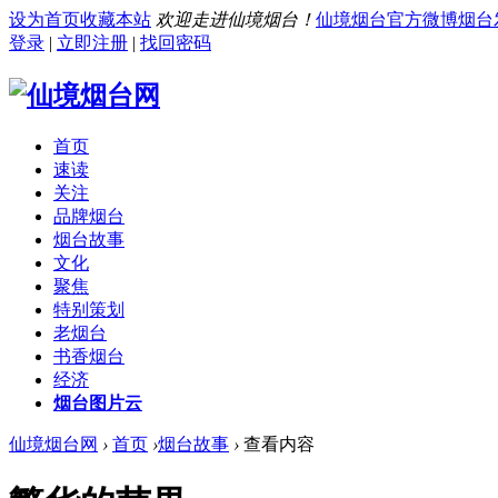
设为首页
收藏本站
欢迎走进仙境烟台！
仙境烟台官方微博
烟台
登录
|
立即注册
|
找回密码
首页
速读
关注
品牌烟台
烟台故事
文化
聚焦
特别策划
老烟台
书香烟台
经济
烟台图片云
仙境烟台网
›
首页
›
烟台故事
›
查看内容