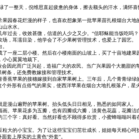
。忙碌了一整天，倪维思直起疲惫的身体，擦去额头的汗水，满怀
片果园春花烂漫的样子，也喜欢想象第一批苹果苗扎根烟台大地
山山水水。
但几年过去，收效甚微，信道的人少之又少。“信耶稣能当饭吃吗
农场，耳濡目染，他学会了不少果树管理技术，也爱上了园艺。
台。
成了一座二层小楼。然后在小楼南面的山坡上，买了十亩地建果
，小心翼翼地栽下。
果业会因此而广泛兴起，造福广大的农民。当广兴果园个大脆甜的
果树条，还免费教嫁接和管理技术。
青香蕉苹果的接穗嫁接到自家苹果树上。三年后，几个青青绿绿
是这个外形有点俗气的果实，使西洋苹果在烟台大地扎根落户，星
就是漫山遍野的苹果树。抬头低头日日相见，熟悉的如同家人。
幅画。苹果花多为五瓣，也有四瓣或六瓣，淡黄色花蕊，花瓣洁
的三个字：真好看。当然好看也不顾得多欣赏，小蜜蜂嗡嗡叫着
豆粒大的小宝宝。为了让这些宝宝们茁壮成长，姐姐每天精心呵
面套上厚实的土黄色“外套”。