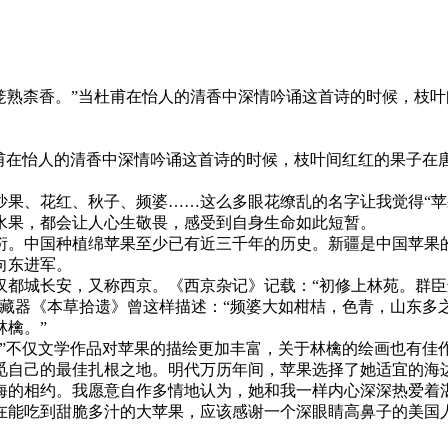
轻笼熟柰香。”当杜甫在怡人的清香中深情吟诵这首诗的时候，枝
杜甫在怡人的清香中深情吟诵这首诗的时候，枝叶间红红的果子在
沙果、花红、秋子、频婆……这么多眼花缭乱的名字让我觉得“苹
水果，都会让人心生敬畏，感受到自身生命如此短暂。
繁衍。中国种植绵苹果至少已有近三千年的历史。新疆是中国苹
向东进军。
汉都城长安，又称西京。《西京杂记》记载：“初修上林苑。群
藏器《本草拾遗》曾这样描述：“频婆大如柑桔，色青，山东多之
檎。”
。”不仅文学作品对苹果的描绘更加丰富，关于林檎的绘画也有佳
觅自己的最佳扎根之地。明代万历年间，苹果选择了她适宜的海
海的相约。我愿意自作多情地认为，她和我一样内心深深热爱着
在能吃到甜脆多汁的大苹果，应该感谢一个深眼睛高鼻子的美国