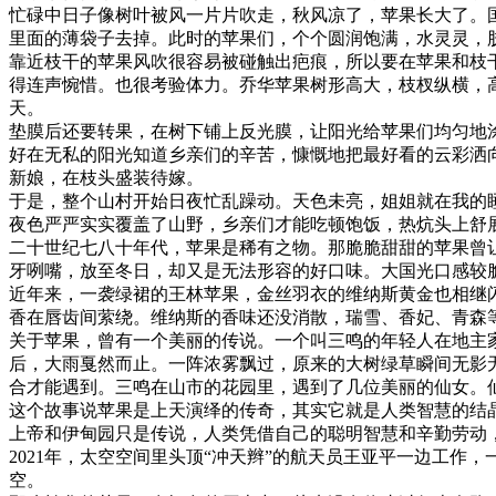
忙碌中日子像树叶被风一片片吹走，秋风凉了，苹果长大了。
里面的薄袋子去掉。此时的苹果们，个个圆润饱满，水灵灵，
靠近枝干的苹果风吹很容易被碰触出疤痕，所以要在苹果和枝
得连声惋惜。也很考验体力。乔华苹果树形高大，枝杈纵横，
天。
垫膜后还要转果，在树下铺上反光膜，让阳光给苹果们均匀地
好在无私的阳光知道乡亲们的辛苦，慷慨地把最好看的云彩洒
新娘，在枝头盛装待嫁。
于是，整个山村开始日夜忙乱躁动。天色未亮，姐姐就在我的
夜色严严实实覆盖了山野，乡亲们才能吃顿饱饭，热炕头上舒
二十世纪七八十年代，苹果是稀有之物。那脆脆甜甜的苹果曾
牙咧嘴，放至冬日，却又是无法形容的好口味。大国光口感较
近年来，一袭绿裙的王林苹果，金丝羽衣的维纳斯黄金也相继
香在唇齿间萦绕。维纳斯的香味还没消散，瑞雪、香妃、青森
关于苹果，曾有一个美丽的传说。一个叫三鸣的年轻人在地主
后，大雨戛然而止。一阵浓雾飘过，原来的大树绿草瞬间无影无
合才能遇到。三鸣在山市的花园里，遇到了几位美丽的仙女。
这个故事说苹果是上天演绎的传奇，其实它就是人类智慧的结
上帝和伊甸园只是传说，人类凭借自己的聪明智慧和辛勤劳动
2021年，太空空间里头顶“冲天辫”的航天员王亚平一边工
空。