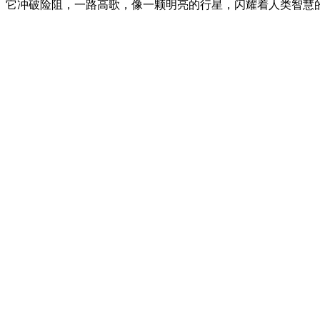
。它冲破险阻，一路高歌，像一颗明亮的行星，闪耀着人类智慧