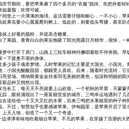
国庆节期间，要把苹果裹了四个多月的“衣服”脱掉。先把外套轻
肤如凝脂，吹弹可破。
干间垫上一片薄薄的海绵。这活需要仔细和耐心，一不小心，苹果
高处果实要小心翼翼爬到树上。低处的，则要低头弯腰，甚至趴在
涂抹上好看的脂粉，并提高含糖量。
向了果园。青青白白的果实饱吸了阳光雨露日月精华，很快，一
睡梦中打开了房门，山路上三轮车精神抖擞唱着歌不停奔跑。早
展一下疲惫不堪的身体。
让多少孩子魂牵梦绕。儿时苹果的记忆主要是大国光、小国光、
脆，小国光酸酸甜甜，都颇受人喜欢。后来，随着时光流转，它
闪亮登场。维纳斯黄金金丝雀羽毛美丽的黄色，似深秋明丽的阳
等新品种又悄然出现。
家当长工，每天天不亮就要上山砍柴。一个初秋的早晨，天蒙蒙
踪，眼前涌现出了一座富丽堂皇的城市。三鸣幸运地遇到了几百年
仙女送给他一个又大又红的水果，后来三鸣把水果核里的种子种
晶。不过，智慧似乎也要感谢苹果。伊甸园里，是苹果开启了亚
，上天入地，创造了一个又一个奇迹。
作，一边津津有味地吃着烟台苹果。不凡的苹果，在穿越了浩渺的