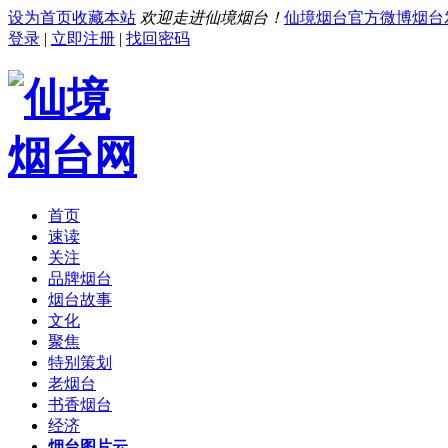
设为首页
收藏本站
欢迎走进仙境烟台！
仙境烟台官方微博
烟台
登录
|
立即注册
|
找回密码
首页
速读
关注
品牌烟台
烟台故事
文化
聚焦
特别策划
老烟台
书香烟台
经济
烟台图片云