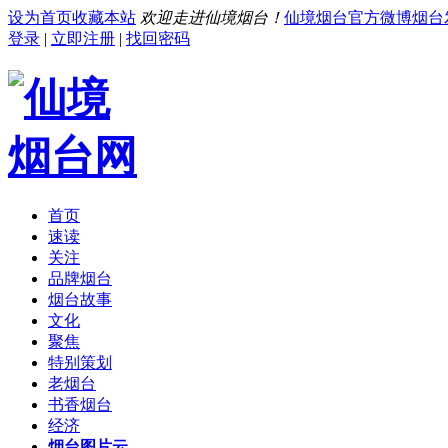
设为首页
收藏本站
欢迎走进仙境烟台！
仙境烟台官方微博
烟台
登录
|
立即注册
|
找回密码
首页
速读
关注
品牌烟台
烟台故事
文化
聚焦
特别策划
老烟台
书香烟台
经济
烟台图片云