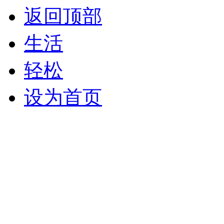
返回顶部
生活
轻松
设为首页