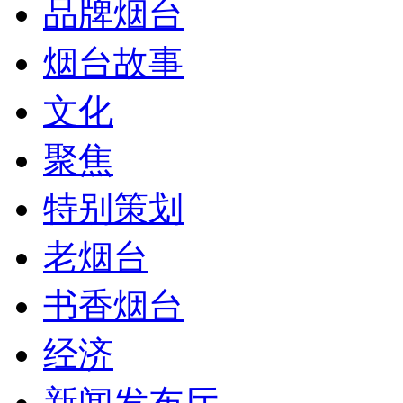
品牌烟台
烟台故事
文化
聚焦
特别策划
老烟台
书香烟台
经济
新闻发布厅