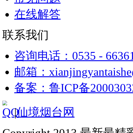
在线解答
联系我们
咨询电话：0535 - 6636
邮箱：xianjingyantaish
备案：鲁ICP备2000303
|
仙境烟台网
Copyright 2013 最新最