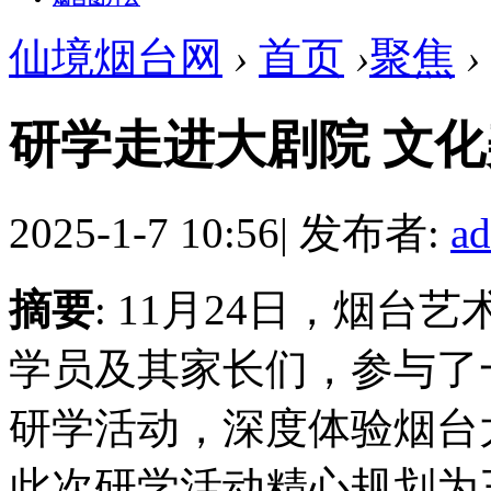
仙境烟台网
›
首页
›
聚焦
›
研学走进大剧院 文
2025-1-7 10:56
|
发布者:
a
摘要
: 11月24日，烟
学员及其家长们，参与了一
研学活动，深度体验烟台
此次研学活动精心规划为