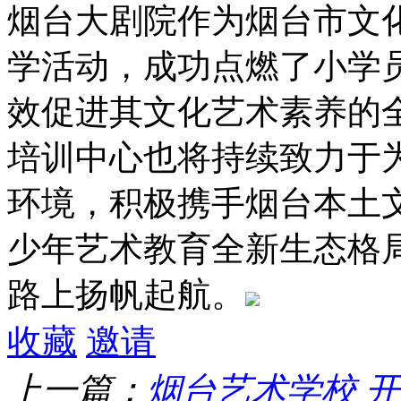
烟台大剧院作为烟台市文
学活动，成功点燃了小学
效促进其文化艺术素养的
培训中心也将持续致力于
环境，积极携手烟台本土
少年艺术教育全新生态格
路上扬帆起航。
收藏
邀请
上一篇：
烟台艺术学校 