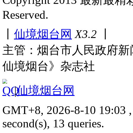
Reserved.
丨
仙境烟台网
X3.2
丨
主管：烟台市人民政府新
仙境烟台》杂志社
|
仙境烟台网
GMT+8, 2026-8-10 19:03 , 
second(s), 13 queries.