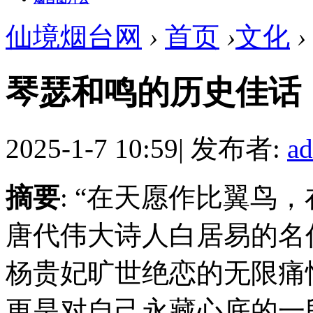
仙境烟台网
›
首页
›
文化
›
琴瑟和鸣的历史佳话
2025-1-7 10:59
|
发布者:
a
摘要
: “在天愿作比翼鸟
唐代伟大诗人白居易的名
杨贵妃旷世绝恋的无限痛
更是对自己永藏心底的一