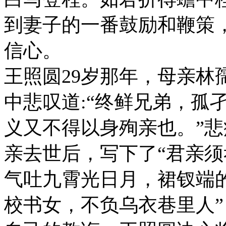
到妻子的一番鼓励和鞭策
信心。
王照圆29岁那年，母亲林
中悲叹道:“终鲜兄弟，孤
义又不得以身殉亲也。”
亲去世后，写下了“君亲
气吐九霄光日月，裙钗端的
校书女，不负乌衣巷里人