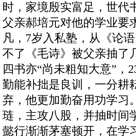
时，家境殷实富足，世代
父亲郝培元对他的学业要
凡，7岁入私塾，从《论语
不了《毛诗》被父亲抽了几
四书亦“尚未粗知大意”，
勤能补拙是良训，一分耕
弃，他更加勤奋用功学习。
琏，主攻八股，并抽时间
懿行渐渐茅塞顿开，在学