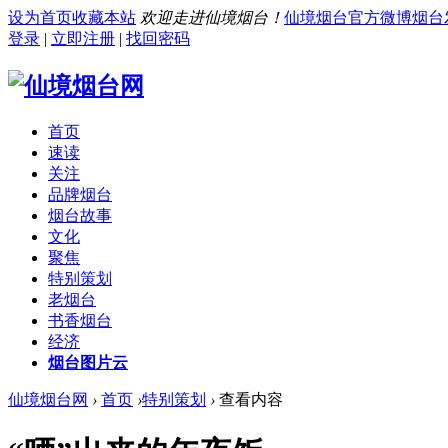
设为首页
收藏本站
欢迎走进仙境烟台！
仙境烟台官方微博
烟台
登录
|
立即注册
|
找回密码
首页
速读
关注
品牌烟台
烟台故事
文化
聚焦
特别策划
老烟台
书香烟台
经济
烟台图片云
仙境烟台网
›
首页
›
特别策划
›
查看内容