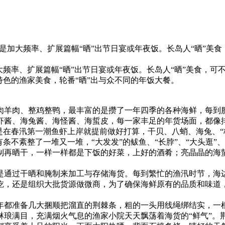
更是加大频率、扩展篇幅“晒”出节日宴或年夜饭。长岛人“晒”
大频率、扩展篇幅“晒”出节日宴或年夜饭。长岛人“晒”美食，
特色的渔家美食，轮番“晒”出与众不同的年饭大餐。
肉羊肉、整鸡整鸭，最丰富的是攒了一年四季的各种海鲜，每到
虾酱、海兔酱、海怪酱、海蜇皮，每一家丰足的年货场面，都像排
是在春汛第一潮鱼虾上岸就提前做好打算，干贝、八蛸、海兔、“
条不紊整了一堆又一堆，“大发发”的鲅鱼、“长脖”、“大头逛”
制再晒干，一样一样都是下饭的好菜，上好的酒肴；亮晶晶的海蜇
。
是通过干晒和腌制来加工与存储海货。每到繁忙的渔汛时节，海
吃，还是组织大批货源做微商，为了确保海鲜原有的品质和味道
年都准备几大捆顺把溜直的荆棘条，粗的一头用线绳绑结实，一
琅满目，充满烟火气息的渔家小院天天飘荡着海货的“鲜气”。荆