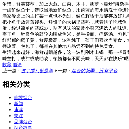
争锋，群英荟萃，加上大葱、白菜、木耳、胡萝卜爆炒“海杂
一卤鲜鲅鱼干，选取当地新鲜鲅鱼，用蔚蓝的海水清洗干净进
渔家餐桌上的主打菜一点也不为过。鲅鱼籽晒干后能存放好几
把小鱼干放进蒸馒头、烀饼子的大锅里蒸熟，就着饼子吃咸鱼
蛋，经过简单的蒸或炒，别有风味的家常小菜充满诱人的味道
辫子鱼、针良鱼的鼓轮肉晒成鱼米，是手擀面、疙瘩汤、包包
红郁郁的蟹子黄，鲜度极高，浓香纯正，孩子们喜欢当零食，大
拌凉菜、包包子，都是在其他地方品尝不到的特色美食。
生活越来越好，海鲜越晒越多，这一波刚刚才出锅，那一些冒着
味主打，或甜或咸助攻，顿顿都有不同美味，天天都在快乐“晒
收藏
邀请
上一篇：
过了腊八就是年
下一篇：
烟台的花季，没有平替
相关分类
仙境烟台
新闻
速读
关注
品牌烟台
烟台故事