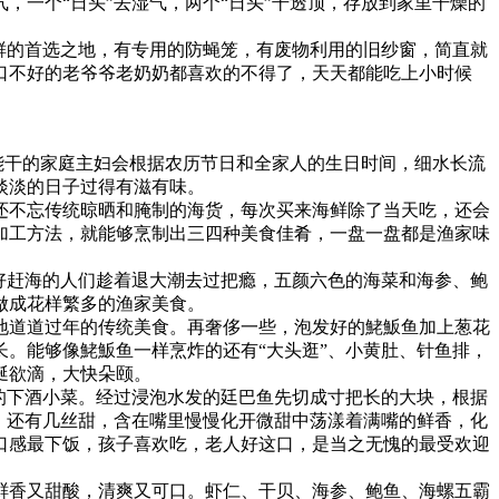
一个“日头”去湿气，两个“日头”干透顶，存放到家里干燥的
鲜的首选之地，有专用的防蝇笼，有废物利用的旧纱窗，简直就
口不好的老爷爷老奶奶都喜欢的不得了，天天都能吃上小时候
能干的家庭主妇会根据农历节日和全家人的生日时间，细水长流
淡淡的日子过得有滋有味。
还不忘传统晾晒和腌制的海货，每次买来海鲜除了当天吃，还会
加工方法，就能够烹制出三四种美食佳肴，一盘一盘都是渔家味
好赶海的人们趁着退大潮去过把瘾，五颜六色的海菜和海参、鲍
做成花样繁多的渔家美食。
地道道过年的传统美食。再奢侈一些，泡发好的鮱魬鱼加上葱花
。能够像鮱魬鱼一样烹炸的还有“大头逛”、小黄肚、针鱼排，
涎欲滴，大快朵颐。
的下酒小菜。经过浸泡水发的廷巴鱼先切成寸把长的大块，根据
，还有几丝甜，含在嘴里慢慢化开微甜中荡漾着满嘴的鲜香，化
口感最下饭，孩子喜欢吃，老人好这口，是当之无愧的最受欢迎
鲜香又甜酸，清爽又可口。虾仁、干贝、海参、鲍鱼、海螺五霸