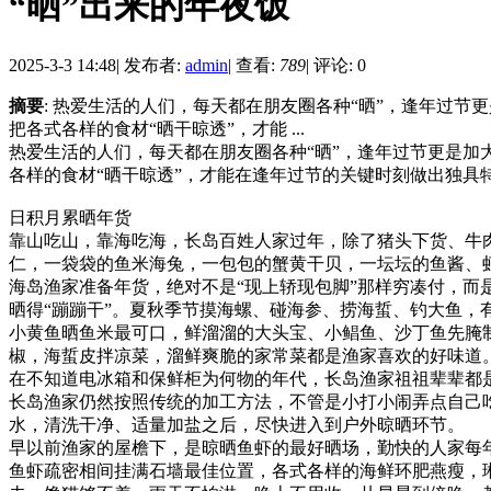
“晒”出来的年夜饭
2025-3-3 14:48
|
发布者:
admin
|
查看:
789
|
评论: 0
摘要
: 热爱生活的人们，每天都在朋友圈各种“晒”，逢年过节
把各式各样的食材“晒干晾透”，才能 ...
热爱生活的人们，每天都在朋友圈各种“晒”，逢年过节更是加
各样的食材“晒干晾透”，才能在逢年过节的关键时刻做出独具
日积月累晒年货
靠山吃山，靠海吃海，长岛百姓人家过年，除了猪头下货、牛
仁，一袋袋的鱼米海兔，一包包的蟹黄干贝，一坛坛的鱼酱、
海岛渔家准备年货，绝对不是“现上轿现包脚”那样穷凑付，而
晒得“蹦蹦干”。夏秋季节摸海螺、碰海参、捞海蜇、钓大鱼，有
小黄鱼晒鱼米最可口，鲜溜溜的大头宝、小鲳鱼、沙丁鱼先腌
椒，海蜇皮拌凉菜，溜鲜爽脆的家常菜都是渔家喜欢的好味道
在不知道电冰箱和保鲜柜为何物的年代，长岛渔家祖祖辈辈都
长岛渔家仍然按照传统的加工方法，不管是小打小闹弄点自己
水，清洗干净、适量加盐之后，尽快进入到户外晾晒环节。
早以前渔家的屋檐下，是晾晒鱼虾的最好晒场，勤快的人家每
鱼虾疏密相间挂满石墙最佳位置，各式各样的海鲜环肥燕瘦，琳