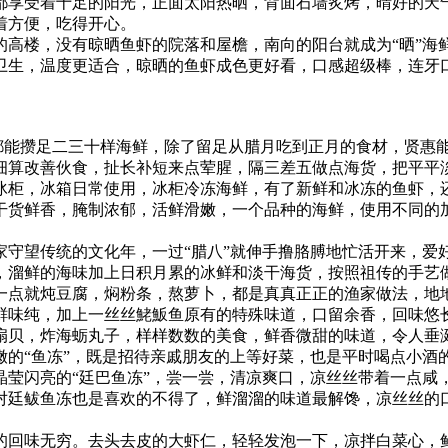
享受着十足的阳光，正面太阳热晒，背面石墙炙烤，晴好的天气，
着方便，吃得开心。
的高楼，没有晾晒鱼虾的院落和屋檐，南向的阳台就成为“晒”海
卫生，温度更适合，晾晒的鱼虾成色更好看，口感超级棒，连牙
家都能攒足二三十样海鲜，除了留足从腊月吃到正月的食材，贤惠
细算改善伙食，扯长补短来点荤腥，隔三差五做点海货，把平平
冰柜，冰箱日常使用，冰柜冷冻海鲜，有了新鲜和冰冻的鱼虾，
干货鲜香，腌制浓郁，活鲜滑嫩，一个品种的海鲜，使用不同的
家守望传统的文化年，一过“腊八”就伸手撸胳膊地忙活开来，爱
，溜鲜的海味加上日积月累的冰鲜和淡干海货，按照祖传的手艺
一点就炖豆腐，焖粉条，熬萝卜，都是真真正正的渔家做法，地
鲜味纯，加上一丝丝鮱魬鱼原有的特殊味道，口留余香，回味悠长
扇贝，炸海蛎丸子，样样数数的美食，鲜香微甜的味道，令人垂
嫩的“鱼冻”，既是招待亲戚朋友的上等好菜，也是平时喝点小酒
晶莹闪亮的“廷巴鱼冻”，尝一尝，清凉爽口，凉丝丝带着一点咸
对廷鲅鱼冻也是喜欢的不得了，鲜溜溜的味道最解馋，凉丝丝的
的回味无穷。去头去皮的大虾仁，轻轻发泡一下，凉拌白菜心，