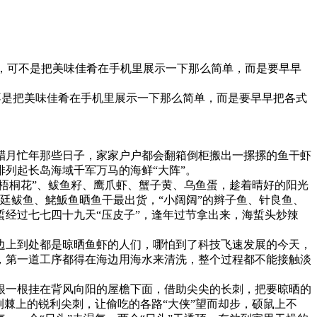
美食，可不是把美味佳肴在手机里展示一下那么简单，而是要早早
可不是把美味佳肴在手机里展示一下那么简单，而是要早早把各式
腊月忙年那些日子，家家户户都会翻箱倒柜搬出一摞摞的鱼干虾
列起长岛海域千军万马的海鲜“大阵”。
梧桐花”、鲅鱼籽、鹰爪虾、蟹子黄、乌鱼蛋，趁着晴好的阳光
、廷鲅鱼、鮱魬鱼晒鱼干最出货，“小阔阔”的辫子鱼、针良鱼、
经过七七四十九天“压皮子”，逢年过节拿出来，海蜇头炒辣
边上到处都是晾晒鱼虾的人们，哪怕到了科技飞速发展的今天，
，第一道工序都得在海边用海水来清洗，整个过程都不能接触淡
根一根挂在背风向阳的屋檐下面，借助尖尖的长刺，把要晾晒的
棘上的锐利尖刺，让偷吃的各路“大侠”望而却步，硕鼠上不