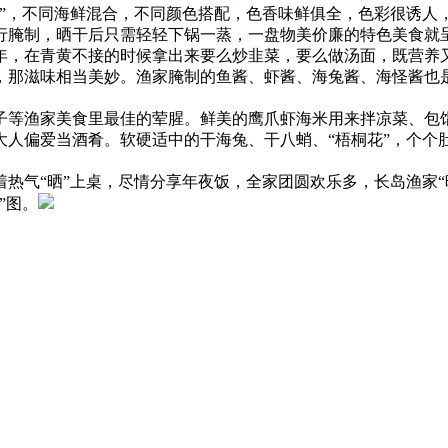
拌”，不同海鲜混合，不同颜色搭配，色香味鲜俱全，色彩很诱人
行腌制，晒干后只需轻轻下锅一蒸，一盘物美价廉的特色美食就
年，在青黄不接的时候拿出来要么炒韭菜，要么做汤面，既营养
，那滋味相当美妙。渔家腌制的鱼酱、虾酱、海兔酱、海怪酱也
。
子等渔家美食里最佳的荤腥。鲜美的鹰爪虾海米用来拌凉菜、包
人偏爱当酒肴。软硬适中的干海兔、干八蛸、“梧桐花”，个个肚
热气“晒”上桌，尽情分享年夜饭，全家团圆欢乐多，长岛渔家“
”图。