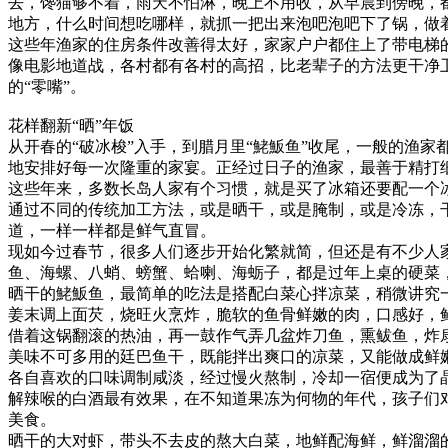
去，馋猫够不着，雨天不怕淋，晚上不用收，从早晨到傍晚，都
地方，什么时间想吃哪样，就抓一把出来泡吧泡吧下了锅，做
这些年渔家的住房条件改善得太好，家家户户都住上了带电梯
像电影地道战，各村都有各村的高招，比老辈子的方法更干净
的“零嘴”。
花样翻新“晒”年饭
从开春的“破冰梭”入手，到腊月里“鮱魬鱼”收尾，一般的渔
地安排好每一次隆重的家宴。正经过日子的渔家，最善于精打
这些年来，多数长岛人家有个习惯，就是买了冰箱还要配一个
通过不同的传统加工方法，或是晒干，或是腌制，或是冷冻，
道，一样一样都是鲜气直冒。
现如今过春节，很多人们逐步开始化繁就简，但还是有不少人
鱼、海螺、八蛸、螃蟹、蛤喇、海蛎子，都是过年上桌的硬菜
晒干的鮱魬鱼，最简单的吃法是搭配白菜心拌凉菜，稍微讲究
姜末调上面芡，烧旺火烹炸，脆软的鱼骨鲜嫩的肉，口感好，
借着这锅翻滚的热油，再一鼓作气弄几盆炸刀鱼，熏鲅鱼，炸
美味不可多用的廷巴鱼干，既能拌出爽口的凉菜，又能做成鲜
各自喜欢的口味调制咸淡，经过慢火熬制，冷却一宿便成为了
解辣喉的白酒最有效果，在不知道果冻为何物的年代，孩子们
美食。
晒干的大对虾，带头不去皮的熬大白菜，地鲜配海鲜，鲜溜溜