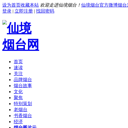
设为首页
收藏本站
欢迎走进仙境烟台！
仙境烟台官方微博
烟台
登录
|
立即注册
|
找回密码
首页
速读
关注
品牌烟台
烟台故事
文化
聚焦
特别策划
老烟台
书香烟台
经济
烟台图片云