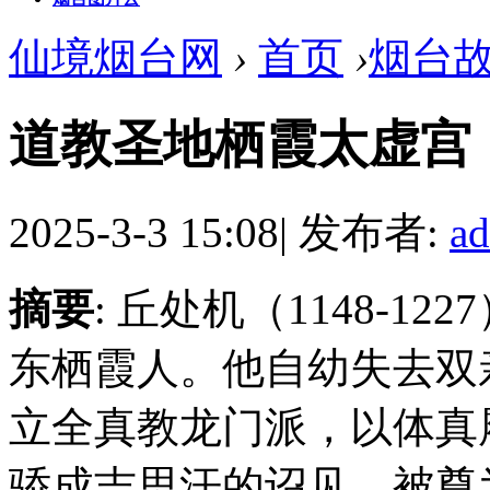
仙境烟台网
›
首页
›
烟台
道教圣地栖霞太虚宫
2025-3-3 15:08
|
发布者:
a
摘要
: 丘处机（1148-
东栖霞人。他自幼失去双
立全真教龙门派，以体真
骄成吉思汗的诏见，被尊