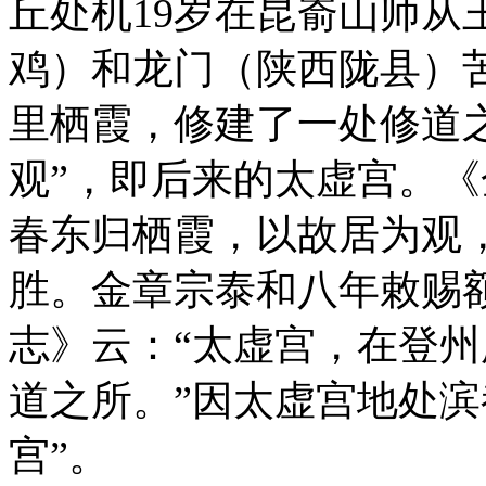
丘处机19岁在昆嵛山师从
鸡）和龙门（陕西陇县）苦
里栖霞，修建了一处修道
观”，即后来的太虚宫。《
春东归栖霞，以故居为观
胜。金章宗泰和八年敕赐
志》云：“太虚宫，在登
道之所。”因太虚宫地处滨
宫”。