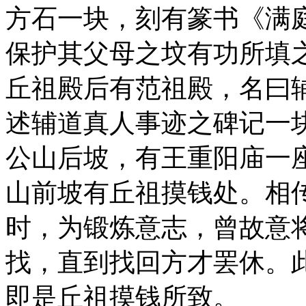
方石一块，刻有篆书《满
保护其父母之坟有功所填
丘祖殿后有范祖殿，名曰
述辅道真人事迹之碑记一
公山后坡，有王重阳庙一
山前坡有丘祖摸钱处。相
时，为锻炼意志，曾故意
找，直到找回方才罢休。
即是丘祖摸钱所致。