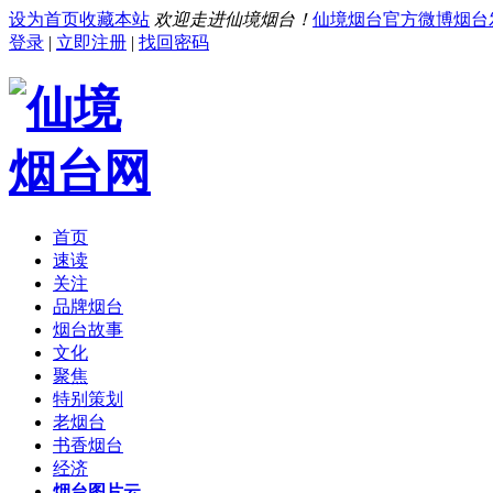
设为首页
收藏本站
欢迎走进仙境烟台！
仙境烟台官方微博
烟台
登录
|
立即注册
|
找回密码
首页
速读
关注
品牌烟台
烟台故事
文化
聚焦
特别策划
老烟台
书香烟台
经济
烟台图片云