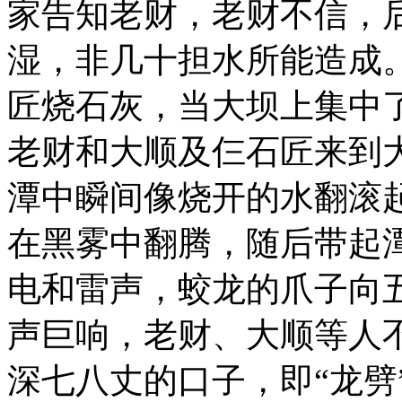
家告知老财，老财不信，
湿，非几十担水所能造成
匠烧石灰，当大坝上集中
老财和大顺及仨石匠来到
潭中瞬间像烧开的水翻滚
在黑雾中翻腾，随后带起
电和雷声，蛟龙的爪子向五
声巨响，老财、大顺等人
深七八丈的口子，即“龙劈