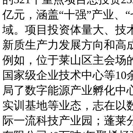
亿元，涵盖“十强”产业、
域。项目投资体量大、技
新质生产力发展方向和高
例如，位于莱山区主会场
国家级企业技术中心等10
局了数字能源产业孵化中
实训基地等业态，志在以
际一流科技产业园；蓬莱