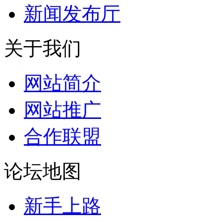
新闻发布厅
关于我们
网站简介
网站推广
合作联盟
论坛地图
新手上路