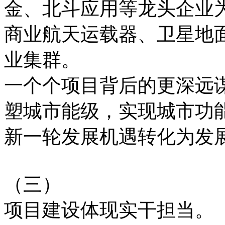
金、北斗应用等龙头企业
商业航天运载器、卫星地
业集群。
一个个项目背后的更深远
塑城市能级，实现城市功
新一轮发展机遇转化为发
（三）
项目建设体现实干担当。