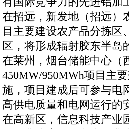
有国际竞争力的先进铝加
在招远，新发地（招远）
目主要建设农产品分拣区
区，将形成辐射胶东半岛
在莱州，烟台储能中心（西部
450MW/950MWh项
施，项目建成后可参与电
高供电质量和电网运行的
在高新区，信息科技产业