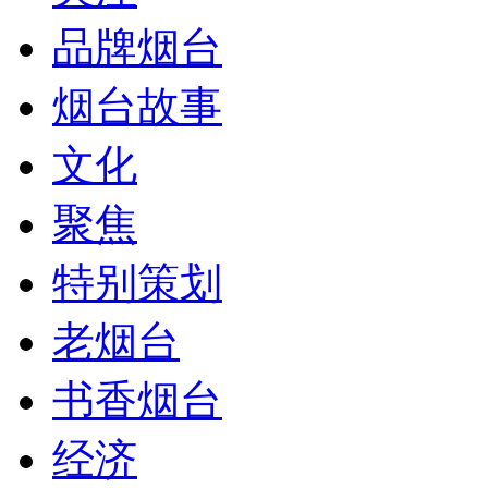
品牌烟台
烟台故事
文化
聚焦
特别策划
老烟台
书香烟台
经济