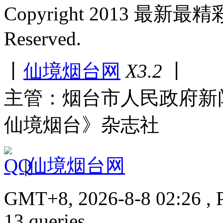
Copyright 2013 最新最
Reserved.
丨
仙境烟台网
X3.2
丨
主管：烟台市人民政府新
仙境烟台》杂志社
|
仙境烟台网
GMT+8, 2026-8-8 02:26 , P
13 queries.