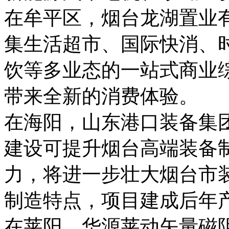
在牟平区，烟台龙湖置业
集生活超市、国际快消、
饮等多业态的一站式商业
带来全新的消费体验。
在海阳，山东港口装备集
建设可提升烟台高端装备
力，将进一步壮大烟台市
制造特点，项目建成后年产
在莱阳，华源莱动矢量磁