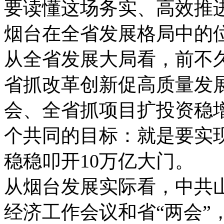
要读懂这场务实、高效推
烟台在全省发展格局中的
从全省发展大局看，前不久
省抓改革创新促高质量发
会、全省抓项目扩投资稳
个共同的目标：就是要实现
稳稳叩开10万亿大门。
从烟台发展实际看，中共
经济工作会议和省“两会”