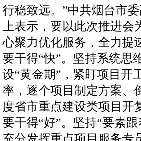
行稳致远。”中共烟台市
上表示，要以此次推进会
心聚力优化服务，全力提
要干得“快”。坚持系统思
设“黄金期”，紧盯项目开
率，逐个项目制定方案、
度省市重点建设类项目开复
要干得“好”。坚持“要素跟
充分发挥重点项目服务专