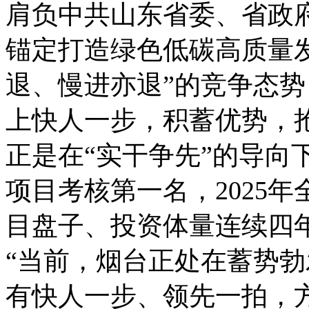
肩负中共山东省委、省政府
锚定打造绿色低碳高质量
退、慢进亦退”的竞争态
上快人一步，积蓄优势，
正是在“实干争先”的导向
项目考核第一名，2025年
目盘子、投资体量连续四
“当前，烟台正处在蓄势
有快人一步、领先一拍，