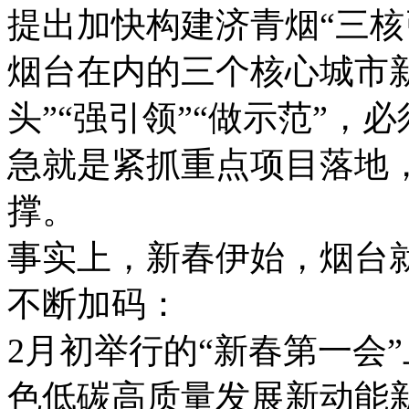
提出加快构建济青烟“三核
烟台在内的三个核心城市
头”“强引领”“做示范”
急就是紧抓重点项目落地
撑。
事实上，新春伊始，烟台
不断加码：
2月初举行的“新春第一会”
色低碳高质量发展新动能