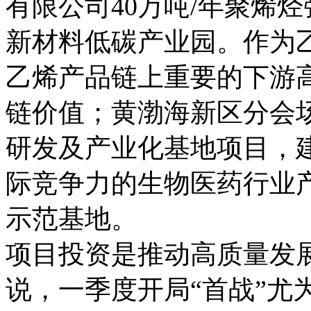
有限公司40万吨/年聚烯
新材料低碳产业园。作为
乙烯产品链上重要的下游
链价值；黄渤海新区分会
研发及产业化基地项目，
际竞争力的生物医药行业
示范基地。
项目投资是推动高质量发展
说，一季度开局“首战”尤