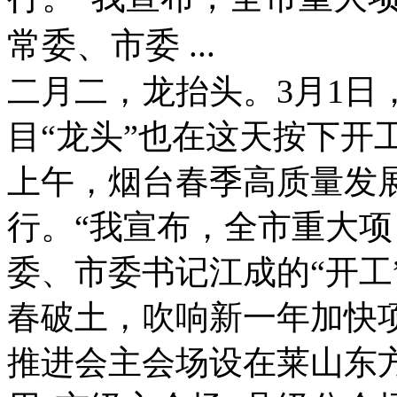
常委、市委 ...
二月二，龙抬头。3月1日
目“龙头”也在这天按下开
上午，烟台春季高质量发
行。“我宣布，全市重大项
委、市委书记江成的“开工
春破土，吹响新一年加快
推进会主会场设在莱山东