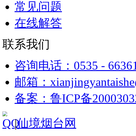
常见问题
在线解答
联系我们
咨询电话：0535 - 6636
邮箱：xianjingyantaish
备案：鲁ICP备2000303
|
仙境烟台网