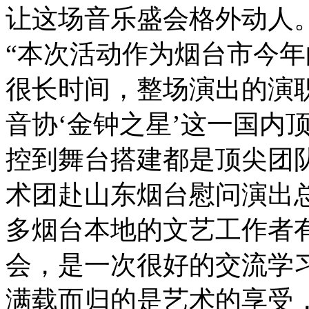
让这场音乐盛会格外动人
“本次活动作为烟台市今
很长时间，整场演出的演职
音协‘金钟之星’这一国内
控到舞台搭建都是顶尖团队
术团赴山东烟台慰问演出
多烟台本地的文艺工作者
会，是一次很好的交流学
满载而归的是艺术的享受