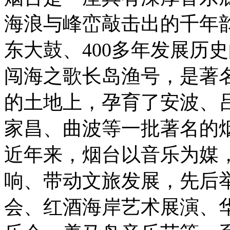
海浪与峰峦敲击出的千年韵
东大鼓、400多年发展历
闯海之歌长岛渔号，是著
的土地上，孕育了安波、
家昌、曲波等一批著名的
近年来，烟台以音乐为媒
响、带动文旅发展，先后
会、红酒海岸艺术展演、