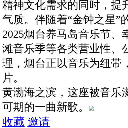
精神文化需求的同时，提
气质。伴随着“金钟之星”
2025烟台养马岛音乐节
滩音乐季等各类营业性、
理，烟台正以音乐为纽带
片。
黄渤海之滨，这座被音乐
可期的一曲新歌。
收藏
邀请