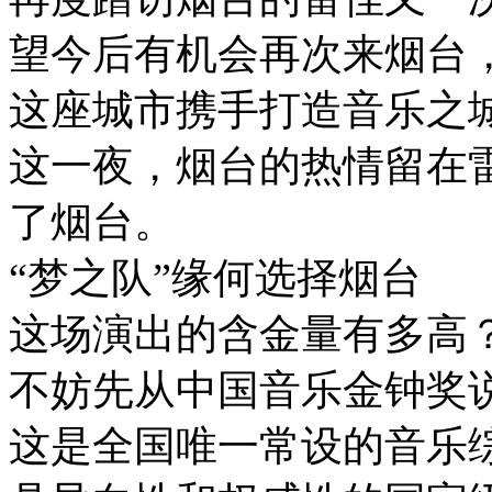
望今后有机会再次来烟台
这座城市携手打造音乐之
这一夜，烟台的热情留在
了烟台。
“梦之队”缘何选择烟台
这场演出的含金量有多高
不妨先从中国音乐金钟奖
这是全国唯一常设的音乐