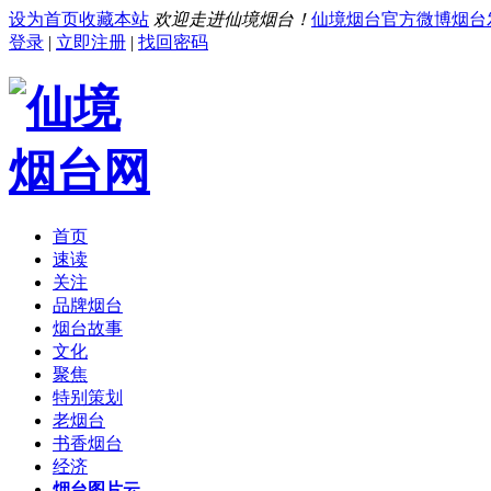
设为首页
收藏本站
欢迎走进仙境烟台！
仙境烟台官方微博
烟台
登录
|
立即注册
|
找回密码
首页
速读
关注
品牌烟台
烟台故事
文化
聚焦
特别策划
老烟台
书香烟台
经济
烟台图片云