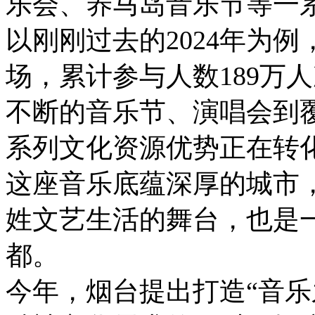
乐会、养马岛音乐节等一
以刚刚过去的2024年为例
场，累计参与人数189万
不断的音乐节、演唱会到覆
系列文化资源优势正在转
这座音乐底蕴深厚的城市
姓文艺生活的舞台，也是
都。
今年，烟台提出打造“音乐