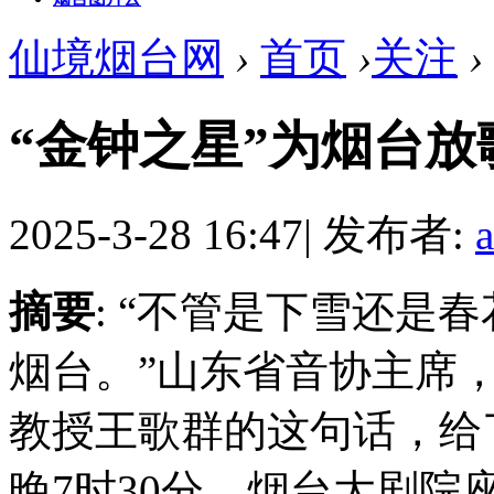
仙境烟台网
›
首页
›
关注
›
“金钟之星”为烟台放
2025-3-28 16:47
|
发布者:
摘要
: “不管是下雪还是
烟台。”山东省音协主席
教授王歌群的这句话，给
晚7时30分，烟台大剧