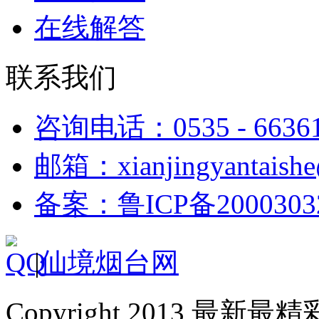
在线解答
联系我们
咨询电话：0535 - 6636
邮箱：xianjingyantaish
备案：鲁ICP备2000303
|
仙境烟台网
Copyright 2013 最新最