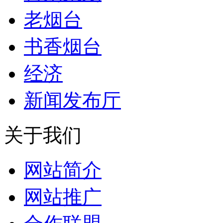
老烟台
书香烟台
经济
新闻发布厅
关于我们
网站简介
网站推广