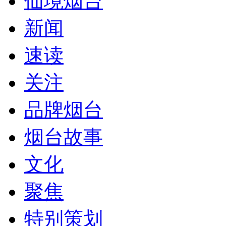
仙境烟台
新闻
速读
关注
品牌烟台
烟台故事
文化
聚焦
特别策划