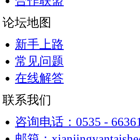
合作联盟
论坛地图
新手上路
常见问题
在线解答
联系我们
咨询电话：0535 - 6636
邮箱：xianjingyantaish